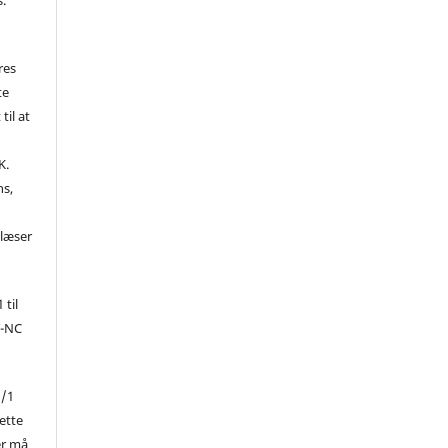
res
te
til at
K.
ns,
d
 læser
 til
Y-NC
1/1
ette
er må