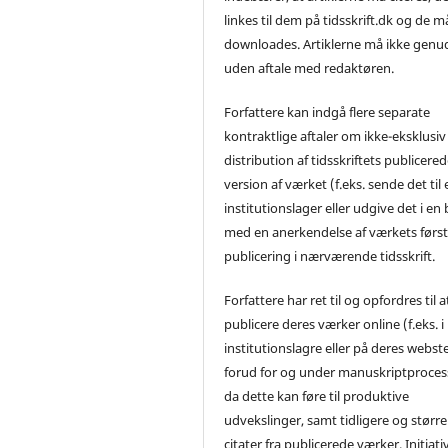
linkes til dem på tidsskrift.dk og de m
downloades. Artiklerne må ikke genu
uden aftale med redaktøren.
Forfattere kan indgå flere separate
kontraktlige aftaler om ikke-eksklusiv
distribution af tidsskriftets publicere
version af værket (f.eks. sende det til 
institutionslager eller udgive det i en
med en anerkendelse af værkets førs
publicering i nærværende tidsskrift.
Forfattere har ret til og opfordres til a
publicere deres værker online (f.eks. i
institutionslagre eller på deres webst
forud for og under manuskriptproces
da dette kan føre til produktive
udvekslinger, samt tidligere og større
citater fra publicerede værker. Initiati