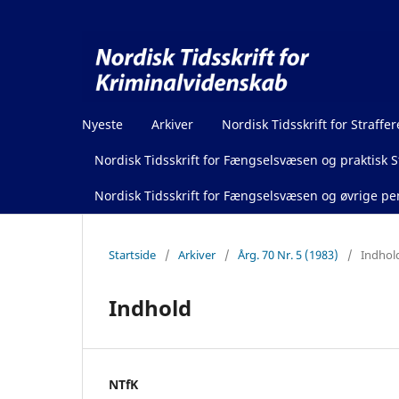
Nyeste
Arkiver
Nordisk Tidsskrift for Straffer
Nordisk Tidsskrift for Fængselsvæsen og praktisk St
Nordisk Tidsskrift for Fængselsvæsen og øvrige pen
Startside
/
Arkiver
/
Årg. 70 Nr. 5 (1983)
/
Indhol
Indhold
NTfK