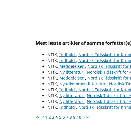
Mest læste artikler af samme forfatter(e
NTfK,
Indhold
,
Nordisk Tidsskrift for Krim
NTfK,
Indhold
,
Nordisk Tidsskrift for Krim
NTfK,
Meddelelser
,
Nordisk Tidsskrift for
NTfK,
Ny litteratur
,
Nordisk Tidsskrift for
NTfK,
Meddelelser
,
Nordisk Tidsskrift for
NTfK,
Nyudkommen litteratur
,
Nordisk Tid
NTfK,
Indhold
,
Nordisk Tidsskrift for Krim
NTfK,
Ny litteratur
,
Nordisk Tidsskrift for
NTfK,
Ny litteratur
,
Nordisk Tidsskrift for
NTfK,
Indhold
,
Nordisk Tidsskrift for Krim
<<
<
1
2
3
4
5
6
7
8
9
10
>
>>