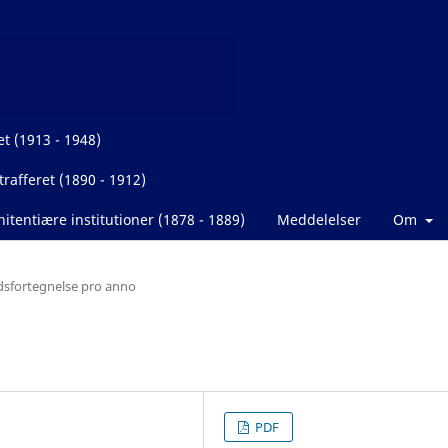
et (1913 - 1948)
rafferet (1890 - 1912)
itentiære institutioner (1878 - 1889)
Meddelelser
Om
dsfortegnelse pro anno
PDF