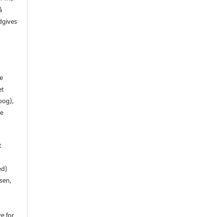
å
dgives
de
et
 bog),
te
t
ed)
sen,
ve for