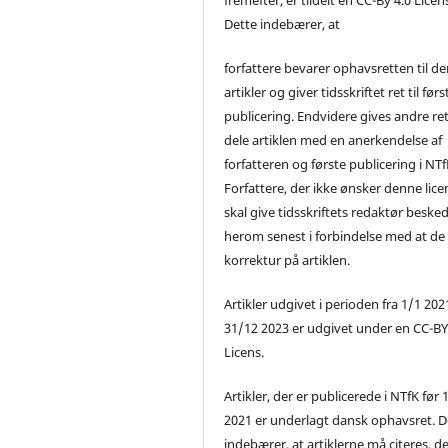
Dette indebærer, at
forfattere bevarer ophavsretten til de
artikler og giver tidsskriftet ret til førs
publicering. Endvidere gives andre ret 
dele artiklen med en anerkendelse af
forfatteren og første publicering i NTf
Forfattere, der ikke ønsker denne lice
skal give tidsskriftets redaktør beske
herom senest i forbindelse med at de
korrektur på artiklen.
Artikler udgivet i perioden fra 1/1 2021
31/12 2023 er udgivet under en CC-B
Licens.
Artikler, der er publicerede i NTfK før 
2021 er underlagt dansk ophavsret. D
indebærer, at artiklerne må citeres, d