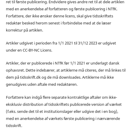
ret til første publicering. Endvidere gives andre ret til at dele artiklen
med en anerkendelse af forfatteren og første publicering i NTfK.
Forfattere, der ikke ønsker denne licens, skal give tidsskriftets
redaktør besked herom senest i forbindelse med at de læser
korrektur på artiklen.
Artikler udgivet i perioden fra 1/1 2021 til 31/12 2023 er udgivet
under en CC-BY-NC Licens.
Artikler, der er publicerede i NTfK før 1/1 2021 er underlagt dansk
ophavsret. Dette indebærer, at artiklerne må citeres, der må linkes til
dem på tidsskrift.dk og de må downloades. Artiklerne må ikke
genudgives uden aftale med redaktøren.
Forfattere kan indgå flere separate kontraktlige aftaler om ikke-
eksklusiv distribution af tidsskriftets publicerede version af værket
(f.eks. sende det til et institutionslager eller udgive det i en bog),
med en anerkendelse af værkets første publicering i nærværende
tidsskrift.