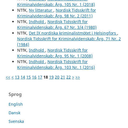
Kriminalvidenskab: Årg. 105 Nr. 1 (2018)
NTfK,
Ny litteratur
,
Nordisk Tidsskrift for
Kriminalvidenskab: Årg. 98 Nr. 2 (2011)
NTfK,
Indhold
,
Nordisk Tidsskrift for
Kriminalvidenskab: Årg. 67 Nr. 3/4 (1980)
NTfK,
Det IX nordiska kriminalistmötet i Helsingfors
,
Nordisk Tidsskrift for Kriminalvidenskab: Årg. 71 Nr. 2
(1984)
NTfK,
Indhold
,
Nordisk Tidsskrift for
Kriminalvidenskab: Årg. 95 Nr. 1 (2008)
NTfK,
Indhold
,
Nordisk Tidsskrift for
Kriminalvidenskab: Årg. 103 Nr. 1 (2016)
<<
<
13
14
15
16
17
18
19
20
21
22
>
>>
Sprog
English
Dansk
Svenska