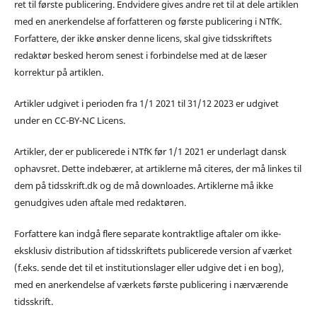
ret til første publicering. Endvidere gives andre ret til at dele artiklen
med en anerkendelse af forfatteren og første publicering i NTfK.
Forfattere, der ikke ønsker denne licens, skal give tidsskriftets
redaktør besked herom senest i forbindelse med at de læser
korrektur på artiklen.
Artikler udgivet i perioden fra 1/1 2021 til 31/12 2023 er udgivet
under en CC-BY-NC Licens.
Artikler, der er publicerede i NTfK før 1/1 2021 er underlagt dansk
ophavsret. Dette indebærer, at artiklerne må citeres, der må linkes til
dem på tidsskrift.dk og de må downloades. Artiklerne må ikke
genudgives uden aftale med redaktøren.
Forfattere kan indgå flere separate kontraktlige aftaler om ikke-
eksklusiv distribution af tidsskriftets publicerede version af værket
(f.eks. sende det til et institutionslager eller udgive det i en bog),
med en anerkendelse af værkets første publicering i nærværende
tidsskrift.