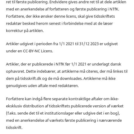
ret til første publicering. Endvidere gives andre ret til at dele artiklen
med en anerkendelse af forfatteren og første publicering i NTfK.
Forfattere, der ikke ønsker denne licens, skal give tidsskriftets
redaktør besked herom senest i forbindelse med at de læser
korrektur på artiklen.
Artikler udgivet i perioden fra 1/1 2021 til 31/12 2023 er udgivet
under en CC-BY-NC Licens.
Artikler, der er publicerede i NTfK før 1/1 2021 er underlagt dansk
ophavsret. Dette indebærer, at artiklerne må citeres, der må linkes til
dem på tidsskrift.dk og de må downloades. Artiklerne må ikke
genudgives uden aftale med redaktøren.
Forfattere kan indgå flere separate kontraktlige aftaler om ikke-
eksklusiv distribution af tidsskriftets publicerede version af værket
(f.eks. sende det til et institutionslager eller udgive det i en bog),
med en anerkendelse af værkets første publicering i nærværende
tidsskrift.