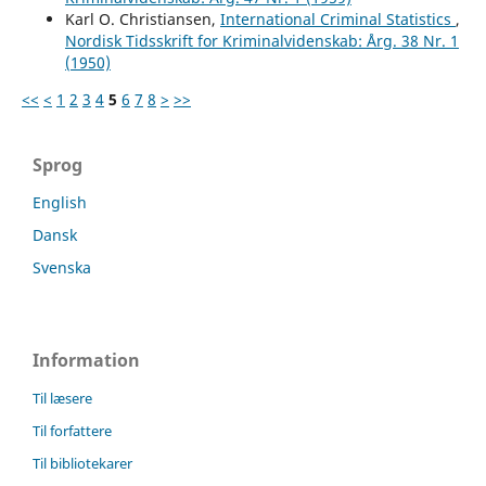
Karl O. Christiansen,
International Criminal Statistics
,
Nordisk Tidsskrift for Kriminalvidenskab: Årg. 38 Nr. 1
(1950)
<<
<
1
2
3
4
5
6
7
8
>
>>
Sprog
English
Dansk
Svenska
Information
Til læsere
Til forfattere
Til bibliotekarer