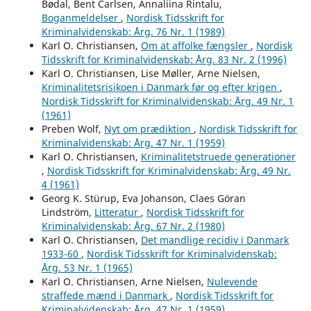
Bødal, Bent Carlsen, Annaliina Rintalu,
Boganmeldelser
,
Nordisk Tidsskrift for
Kriminalvidenskab: Årg. 76 Nr. 1 (1989)
Karl O. Christiansen,
Om at affolke fængsler
,
Nordisk
Tidsskrift for Kriminalvidenskab: Årg. 83 Nr. 2 (1996)
Karl O. Christiansen, Lise Møller, Arne Nielsen,
Kriminalitetsrisikoen i Danmark før og efter krigen
,
Nordisk Tidsskrift for Kriminalvidenskab: Årg. 49 Nr. 1
(1961)
Preben Wolf,
Nyt om prædiktion
,
Nordisk Tidsskrift for
Kriminalvidenskab: Årg. 47 Nr. 1 (1959)
Karl O. Christiansen,
Kriminalitetstruede generationer
,
Nordisk Tidsskrift for Kriminalvidenskab: Årg. 49 Nr.
4 (1961)
Georg K. Stürup, Eva Johanson, Claes Göran
Lindström,
Litteratur
,
Nordisk Tidsskrift for
Kriminalvidenskab: Årg. 67 Nr. 2 (1980)
Karl O. Christiansen,
Det mandlige recidiv i Danmark
1933-60
,
Nordisk Tidsskrift for Kriminalvidenskab:
Årg. 53 Nr. 1 (1965)
Karl O. Christiansen, Arne Nielsen,
Nulevende
straffede mænd i Danmark
,
Nordisk Tidsskrift for
Kriminalvidenskab: Årg. 47 Nr. 1 (1959)