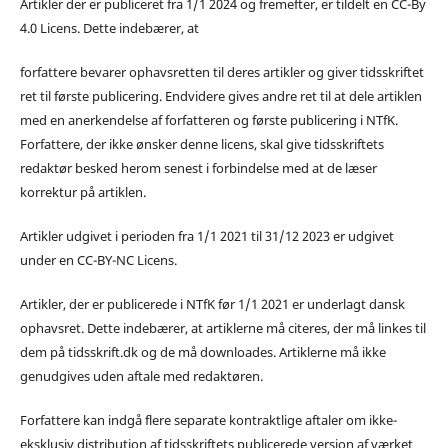
Artikler der er publiceret fra 1/1 2024 og fremefter, er tildelt en CC-By
4.0 Licens. Dette indebærer, at
forfattere bevarer ophavsretten til deres artikler og giver tidsskriftet
ret til første publicering. Endvidere gives andre ret til at dele artiklen
med en anerkendelse af forfatteren og første publicering i NTfK.
Forfattere, der ikke ønsker denne licens, skal give tidsskriftets
redaktør besked herom senest i forbindelse med at de læser
korrektur på artiklen.
Artikler udgivet i perioden fra 1/1 2021 til 31/12 2023 er udgivet
under en CC-BY-NC Licens.
Artikler, der er publicerede i NTfK før 1/1 2021 er underlagt dansk
ophavsret. Dette indebærer, at artiklerne må citeres, der må linkes til
dem på tidsskrift.dk og de må downloades. Artiklerne må ikke
genudgives uden aftale med redaktøren.
Forfattere kan indgå flere separate kontraktlige aftaler om ikke-
eksklusiv distribution af tidsskriftets publicerede version af værket