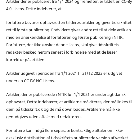
Artikler der er publiceret fra 1/1 2024 og fremefter, er tildelt en CC-By
4.0 Licens. Dette indebærer, at
forfattere bevarer ophavsretten til deres artikler og giver tidsskriftet
ret til første publicering. Endvidere gives andre ret til at dele artiklen
med en anerkendelse af forfatteren og første publicering i NTfK.
Forfattere, der ikke ønsker denne licens, skal give tidsskriftets
redaktør besked herom senest i forbindelse med at de læser
korrektur på artiklen.
Artikler udgivet i perioden fra 1/1 2021 til 31/12 2023 er udgivet
under en CC-BY-NC Licens.
Artikler, der er publicerede i NTfK før 1/1 2021 er underlagt dansk
ophavsret. Dette indebærer, at artiklerne må citeres, der må linkes til
dem på tidsskrift.dk og de må downloades. Artiklerne må ikke
genudgives uden aftale med redaktøren.
Forfattere kan indgå flere separate kontraktlige aftaler om ikke-
eksklusiv distribution af tidsskriftets publicerede version af værket