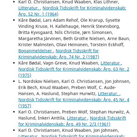
Karl O. Christiansen, Knud Waaben, Klas Lithner,
Litteratur.
,
Nordisk Tidsskrift for Kriminalvidenskab:
Årg. 52 Nr. 1 (1964)
Kåre Bødal, Lars Adam Rehof, Ole Krarup, Sysette
Vinding Kruse, H. Kallehauge, Henrik Stevnsborg,
Britta Kyvsgaard, Nils Christie, Jørn Simonsen,
Margaretha Järvinen, Beth Grothe Nielsen, Arne Baun,
Krister Malmsten, Olavi Heinonen, Torstein Eckhoff,
Boganmeldelser
,
Nordisk Tidsskrift for
Kriminalvidenskab: Årg. 74 Nr. 2 (1987)
Kåre Bødal, Vagn Greve, Knud Waaben,
Litteratur
,
Nordisk Tidsskrift for Kriminalvidenskab: Årg. 63 Nr. 2
(1975)
L. Nordskov Nielsen, Karl O. Christiansen, Jon Johnsen,
Erik Bech, Knud Waaben, Preben Wolf, C. Aude-
Hansen, A. Haslund, Stephan Hurwitz,
Litteratur.
,
Nordisk Tidsskrift for Kriminalvidenskab: Årg. 45 Nr. 4
(1957)
Karl O. Christiansen, Preben Wolf, Stephan Hurwitz, A.
Haslund, Inkeri Anttila,
Litteratur
,
Nordisk Tidsskrift
for Kriminalvidenskab: Årg. 49 Nr. 2/3 (1961)
Karl O. Christiansen, Knud Waaben, Jon Johnsen,
Litteratur
,
Nordisk Tidsskrift for Kriminalvidenskab: