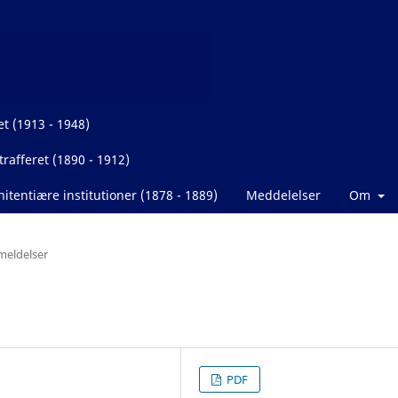
et (1913 - 1948)
rafferet (1890 - 1912)
itentiære institutioner (1878 - 1889)
Meddelelser
Om
eldelser
PDF