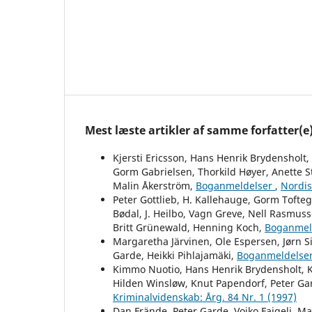
Mest læste artikler af samme forfatter(e
Kjersti Ericsson, Hans Henrik Brydensholt
Gorm Gabrielsen, Thorkild Høyer, Anette St
Malin Åkerström,
Boganmeldelser
,
Nordis
Peter Gottlieb, H. Kallehauge, Gorm Tofteg
Bødal, J. Heilbo, Vagn Greve, Nell Rasmuss
Britt Grünewald, Henning Koch,
Boganmel
Margaretha Järvinen, Ole Espersen, Jørn 
Garde, Heikki Pihlajamäki,
Boganmeldelse
Kimmo Nuotio, Hans Henrik Brydensholt, Kj
Hilden Winsløw, Knut Papendorf, Peter Ga
Kriminalvidenskab: Årg. 84 Nr. 1 (1997)
Dan Frände, Peter Garde, Vojko Fajgelj, Ma