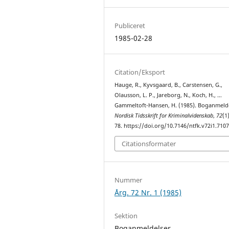
Publiceret
1985-02-28
Citation/Eksport
Hauge, R., Kyvsgaard, B., Carstensen, G.,
Olausson, L. P., Jareborg, N., Koch, H., …
Gammeltoft-Hansen, H. (1985). Boganmelde
Nordisk Tidsskrift for Kriminalvidenskab
,
72
(1
78. https://doi.org/10.7146/ntfk.v72i1.710
Citationsformater
Nummer
Årg. 72 Nr. 1 (1985)
Sektion
Boganmeldelser