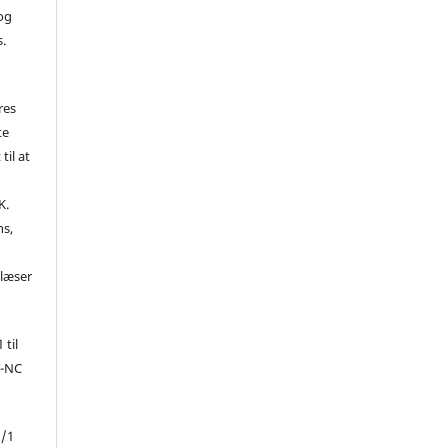
 og
s.
res
te
til at
K.
ns,
d
 læser
 til
Y-NC
1/1