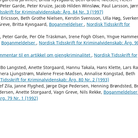
eter Garde, Peter Kruize, Jacob Hilden Winsløw, Paul Larsson, Jør
sskrift for Kriminalvidenskab: Årg. 84 Nr. 3 (1997)
i Ericsson, Beth Grothe Nielsen, Kerstin Svensson, Ulla Høg, Sverke
Greve, Britta Kyvsgaard,
Boganmeldelser
,
Nordisk Tidsskrift for
lin, Peter Garde, Per Ole Träskman, Irene Fogh Olsen, Yngve Hammer
,
Boganmeldelser
,
Nordisk Tidsskrift for Kriminalvidenskab: Årg. 9
kommentar til en artikkel om gjengkriminalitet
,
Nordisk Tidsskrift for
Bo Langsted, Anette Storgaard, Hannu Takala, Hans Klette, Lars R
rnera Ljungstrøm, Malene Frese-Madsen, Annalise Kongstad, Beth
Tidsskrift for Kriminalvidenskab: Årg. 80 Nr. 2 (1993)
ef Zila, Janne Flyghed, Jørge Dige Pedersen, Henning Brøndsted, Br
dersen, Anette Storgaard, Vagn Greve, Nils Rekke,
Boganmeldelse
rg. 79 Nr. 1 (1992)