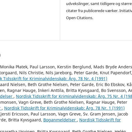
udvekslinger, samt tidligere og større
citater fra publicerede værker. Initiati
Open Citations.
)
, Monika Płatek, Paul Larsson, Kerstin Berglund, Mads Bryde Ander
orgaard, Nils Christie, Nils Jareborg, Peter Garde, Knut Papendorf
k Tidsskrift for Kriminalvidenskab: Årg. 78 Nr. 4 (1991)
aard Nielsen, Beth Grothe Nielsen, Peter Garde, Eric Bo Ebskov, Kå
en, Ragnar Hauge, Inkeri Anttila, Britta Kyvsgaard, Bo Svensson, A
delser
,
Nordisk Tidsskrift for Kriminalvidenskab: Årg. 75 Nr. 4 (19
Simonsen, Vagn Greve, Beth Grothe Nielsen, Ragnar Hauge, Peter
r
,
Nordisk Tidsskrift for Kriminalvidenskab: Årg. 78 Nr. 1 (1991)
ersti Ericsson, Paul Larsson, Vagn Greve, Sv. Gram Jensen, Jacob
rde, Britta Kyvsgaard,
Boganmeldelser
,
Nordisk Tidsskrift for
rgaretha Järvinen, Britta Kyvsgaard, Beth Grothe Nielsen, Helén