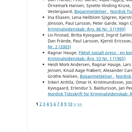
Örnemark Hansen, Sysette Vinding Kruse, P
Vestergaard,
Boganmeldelser
,
Nordisk Tid
Ina Eliasen, Lena Hellblom Sjögren, Kjerst
Jönsson, Paul Larsson, Peter Garde, Vagn 
Kriminalvidenskab: Årg. 86 Nr. 3 (1999)
Liv Finstad, Britta Kyvsgaard, Ingrid Sah
Dan Frände, Paul Larsson, Kjersti Ericsson
Nr. 2 (2003)
Ragnar Hauge,
Fiktivt sosialt press - en 
Kriminalvidenskab: Årg. 53 Nr. 1 (1965)
Heidi Mork Andersen, Ragnar Hauge, Lars 
Jensen, Knud Aage Frøbert, Alexander Ca
Grothe Nielsen,
Boganmeldelser
,
Nordisk 
Inkeri Anttila, Omar H. Kristmundsson, Jos
Kyvsgaard, Erlendur S. Baldursson, Jan Pe
Nordisk Tidsskrift for Kriminalvidenskab: Å
1
2
3
4
5
6
7
8
9
10
>
>>