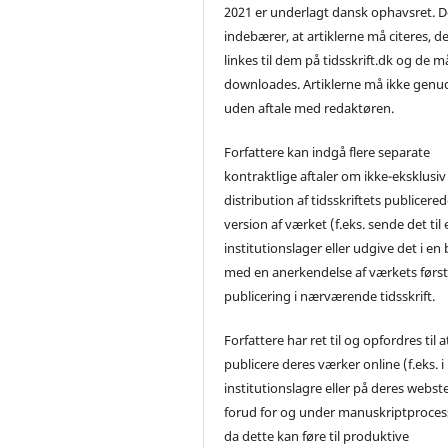
2021 er underlagt dansk ophavsret. D
indebærer, at artiklerne må citeres, d
linkes til dem på tidsskrift.dk og de m
downloades. Artiklerne må ikke genu
uden aftale med redaktøren.
Forfattere kan indgå flere separate
kontraktlige aftaler om ikke-eksklusiv
distribution af tidsskriftets publicere
version af værket (f.eks. sende det til 
institutionslager eller udgive det i en
med en anerkendelse af værkets førs
publicering i nærværende tidsskrift.
Forfattere har ret til og opfordres til a
publicere deres værker online (f.eks. i
institutionslagre eller på deres webst
forud for og under manuskriptproces
da dette kan føre til produktive