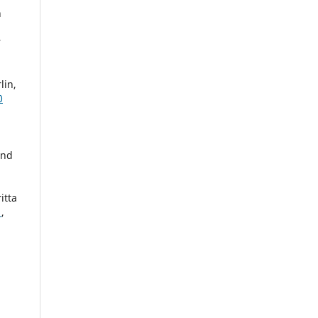
n
r
lin,
0
and
itta
r
,