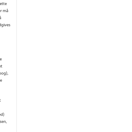
ette
er må
å
dgives
de
et
 bog),
te
t
ed)
sen,