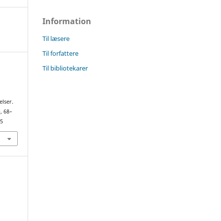
Information
Til læsere
Til forfattere
Til bibliotekarer
lser.
), 68–
75