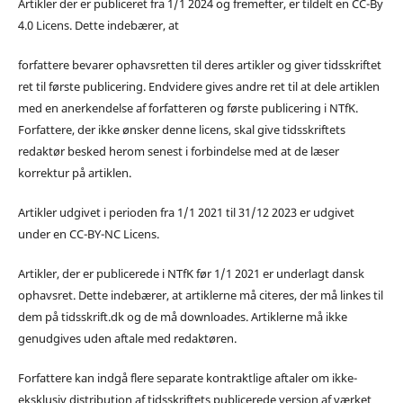
Artikler der er publiceret fra 1/1 2024 og fremefter, er tildelt en CC-By
4.0 Licens. Dette indebærer, at
forfattere bevarer ophavsretten til deres artikler og giver tidsskriftet
ret til første publicering. Endvidere gives andre ret til at dele artiklen
med en anerkendelse af forfatteren og første publicering i NTfK.
Forfattere, der ikke ønsker denne licens, skal give tidsskriftets
redaktør besked herom senest i forbindelse med at de læser
korrektur på artiklen.
Artikler udgivet i perioden fra 1/1 2021 til 31/12 2023 er udgivet
under en CC-BY-NC Licens.
Artikler, der er publicerede i NTfK før 1/1 2021 er underlagt dansk
ophavsret. Dette indebærer, at artiklerne må citeres, der må linkes til
dem på tidsskrift.dk og de må downloades. Artiklerne må ikke
genudgives uden aftale med redaktøren.
Forfattere kan indgå flere separate kontraktlige aftaler om ikke-
eksklusiv distribution af tidsskriftets publicerede version af værket