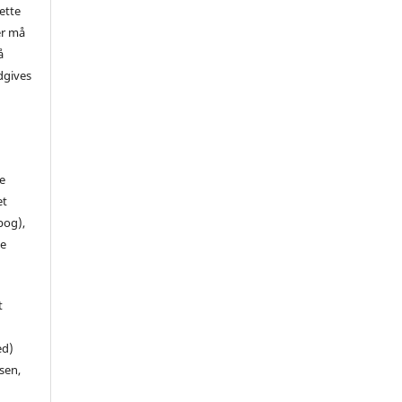
ette
er må
å
dgives
de
et
 bog),
te
t
ed)
sen,