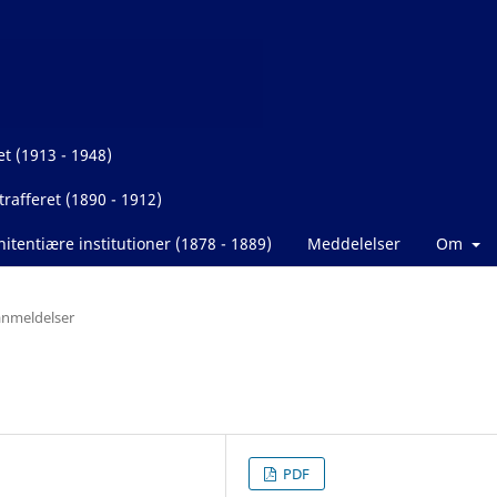
et (1913 - 1948)
rafferet (1890 - 1912)
itentiære institutioner (1878 - 1889)
Meddelelser
Om
nmeldelser
PDF