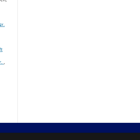
Nr.
ft
r.
,