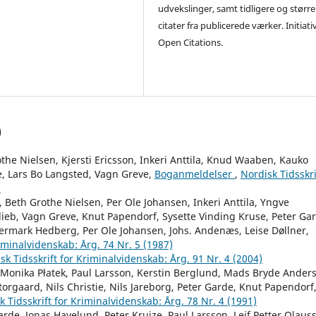
udvekslinger, samt tidligere og større
citater fra publicerede værker. Initiati
Open Citations.
)
he Nielsen, Kjersti Ericsson, Inkeri Anttila, Knud Waaben, Kauko
, Lars Bo Langsted, Vagn Greve,
Boganmeldelser
,
Nordisk Tidsskri
)
 Beth Grothe Nielsen, Per Ole Johansen, Inkeri Anttila, Yngve
ieb, Vagn Greve, Knut Papendorf, Sysette Vinding Kruse, Peter Ga
ermark Hedberg, Per Ole Johansen, Johs. Andenæs, Leise Døllner,
riminalvidenskab: Årg. 74 Nr. 5 (1987)
sk Tidsskrift for Kriminalvidenskab: Årg. 91 Nr. 4 (2004)
, Monika Płatek, Paul Larsson, Kerstin Berglund, Mads Bryde Ander
orgaard, Nils Christie, Nils Jareborg, Peter Garde, Knut Papendorf
k Tidsskrift for Kriminalvidenskab: Årg. 78 Nr. 4 (1991)
arde, Jonas Havelund, Peter Kruize, Paul Larsson, Leif Petter Olaus