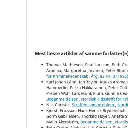
Mest læste artikler af samme forfatter(e
Thomas Mathiesen, Paul Larsson, Beth Grot
Aromaa, Margaretha Järvinen, Peter Blume
for Kriminalvidenskab: Årg. 82 Nr. 3 (1995
Karl Johan Lång, Ian Taylor, Kauko Aromaa,
Hammerlin, Pekka Hakkarainen, Peter Gottl
Preben Wolf, Lars Munk Plum, Gunilla Ced
Boganmeldelser
,
Nordisk Tidsskrift for K
Nils Christie,
Straffen som problem
,
Nordi
Kjersti Ericsson, Hans Henrik Brydensholt
Gorm Gabrielsen, Thorkild Høyer, Anette St
Malin Åkerström,
Boganmeldelser
,
Nordis
Beth Grothe Nielsen, Nils Christie, Peter G