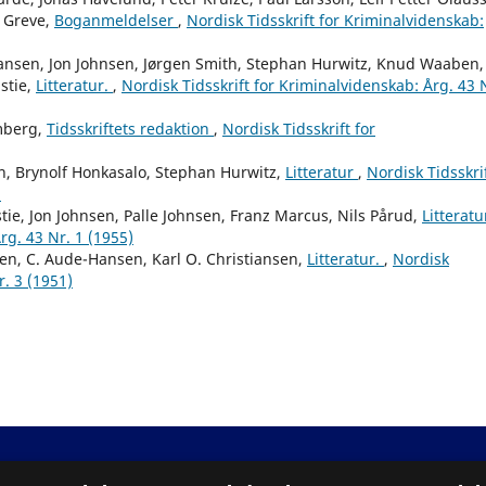
n Greve,
Boganmeldelser
,
Nordisk Tidsskrift for Kriminalvidenskab:
iansen, Jon Johnsen, Jørgen Smith, Stephan Hurwitz, Knud Waaben,
stie,
Litteratur.
,
Nordisk Tidsskrift for Kriminalvidenskab: Årg. 43 
mberg,
Tidsskriftets redaktion
,
Nordisk Tidsskrift for
, Brynolf Honkasalo, Stephan Hurwitz,
Litteratur
,
Nordisk Tidsskri
)
ie, Jon Johnsen, Palle Johnsen, Franz Marcus, Nils Pårud,
Litteratu
rg. 43 Nr. 1 (1955)
n, C. Aude-Hansen, Karl O. Christiansen,
Litteratur.
,
Nordisk
r. 3 (1951)