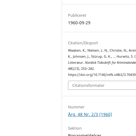
Publiceret
1960-09-29
Citation/Eksport
Waaben, K., Nielsen, L. N., Christie, N., Are
K., Johnsen, J., Stürup, G. K., … Hurwitz, S. 
Litteratur.
Nordisk Tidsskrift for Kriminalvid
48
(2/3), 253–282.
https://doi.org/10.7146/ntfk.v48i2/3.70439
Citationsformater
Nummer
Årg. 48 Nr. 2/3 (1960)
Sektion
Boganmeldelser