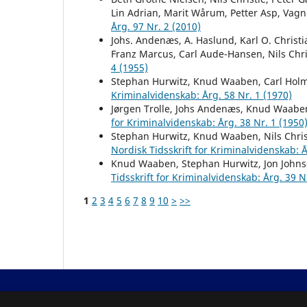
Lin Adrian, Marit Wårum, Petter Asp, Vag
Årg. 97 Nr. 2 (2010)
Johs. Andenæs, A. Haslund, Karl O. Christ
Franz Marcus, Carl Aude-Hansen, Nils Chri
4 (1955)
Stephan Hurwitz, Knud Waaben, Carl Hol
Kriminalvidenskab: Årg. 58 Nr. 1 (1970)
Jørgen Trolle, Johs Andenæs, Knud Waaben
for Kriminalvidenskab: Årg. 38 Nr. 1 (1950
Stephan Hurwitz, Knud Waaben, Nils Christ
Nordisk Tidsskrift for Kriminalvidenskab: Å
Knud Waaben, Stephan Hurwitz, Jon Johnse
Tidsskrift for Kriminalvidenskab: Årg. 39 N
1
2
3
4
5
6
7
8
9
10
>
>>