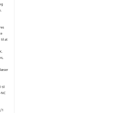
 og
s.
res
te
til at
K.
ns,
d
 læser
 til
Y-NC
1/1