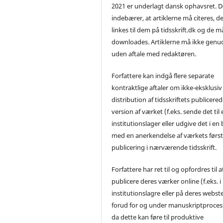
2021 er underlagt dansk ophavsret. D
indebærer, at artiklerne må citeres, d
linkes til dem på tidsskrift.dk og de m
downloades. Artiklerne må ikke genu
uden aftale med redaktøren.
Forfattere kan indgå flere separate
kontraktlige aftaler om ikke-eksklusiv
distribution af tidsskriftets publicere
version af værket (f.eks. sende det til 
institutionslager eller udgive det i en
med en anerkendelse af værkets førs
publicering i nærværende tidsskrift.
Forfattere har ret til og opfordres til a
publicere deres værker online (f.eks. i
institutionslagre eller på deres webst
forud for og under manuskriptproces
da dette kan føre til produktive