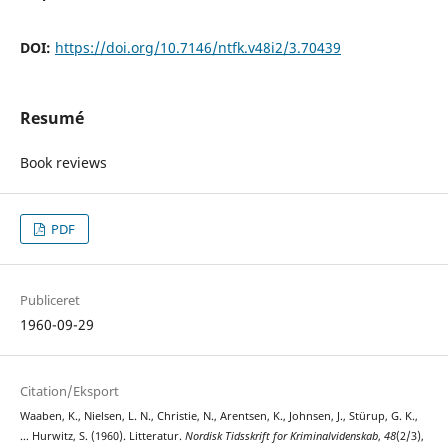
DOI:
https://doi.org/10.7146/ntfk.v48i2/3.70439
Resumé
Book reviews
PDF
Publiceret
1960-09-29
Citation/Eksport
Waaben, K., Nielsen, L. N., Christie, N., Arentsen, K., Johnsen, J., Stürup, G. K.,
… Hurwitz, S. (1960). Litteratur.
Nordisk Tidsskrift for Kriminalvidenskab
,
48
(2/3),