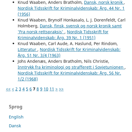
Knud Waaben, Anders Bratholm,
Dansk, norsk kronik
,
Nordisk Tidsskrift for Kriminalvidenskab: Årg. 44 Nr. 1
(1956)
Knud Waaben, Brynolf Honkasalo, L. J. Dorenfeldt, Carl
Holmberg,
Dansk, finsk, svensk og norsk kronik samt
'Fra norsk rettspraksis'
,
Nordisk Tidsskrift for
Kriminalvidenskab: Årg. 39 Nr. 1 (1951)
Knud Waaben, Carl Aude, A. Haslund, Per Rindom,
Litteratur
,
Nordisk Tidsskrift for Kriminalvidenskab:
Årg. 51 Nr. 3/4 (1963)
Johs Andenæs, Anders Bratholm, Nils Christie,
Inntrykk fra kriminologi og strafferett i Sovjetunionen
,
Nordisk Tidsskrift for Kriminalvidenskab: Årg. 56 Nr.
1/2 (1968)
<<
<
2
3
4
5
6
7
8
9
10
11
>
>>
Sprog
English
Dansk