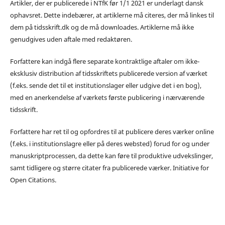
Artikler, der er publicerede i NTfK før 1/1 2021 er underlagt dansk
ophavsret. Dette indebærer, at artiklerne må citeres, der må linkes til
dem på tidsskrift.dk og de må downloades. Artiklerne må ikke
genudgives uden aftale med redaktøren.
Forfattere kan indgå flere separate kontraktlige aftaler om ikke-
eksklusiv distribution af tidsskriftets publicerede version af værket
(f.eks. sende det til et institutionslager eller udgive det i en bog),
med en anerkendelse af værkets første publicering i nærværende
tidsskrift.
Forfattere har ret til og opfordres til at publicere deres værker online
(f.eks. i institutionslagre eller på deres websted) forud for og under
manuskriptprocessen, da dette kan føre til produktive udvekslinger,
samt tidligere og større citater fra publicerede værker. Initiative for
Open Citations.