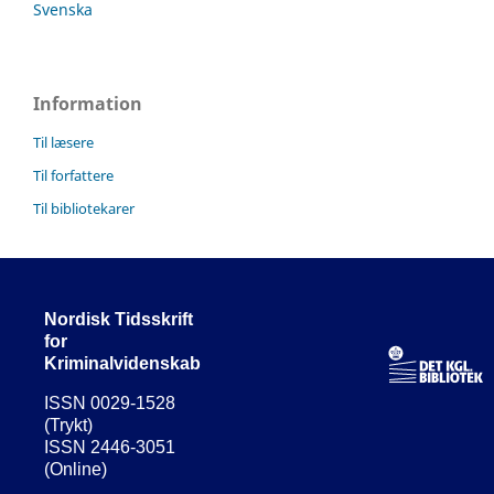
Svenska
Information
Til læsere
Til forfattere
Til bibliotekarer
Nordisk Tidsskrift
for
Kriminalvidenskab
ISSN 0029-1528
(Trykt)
ISSN 2446-3051
(Online)