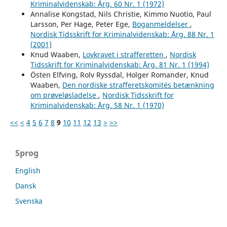
Kriminalvidenskab: Årg. 60 Nr. 1 (1972)
Annalise Kongstad, Nils Christie, Kimmo Nuotio, Paul
Larsson, Per Hage, Peter Ege,
Boganmeldelser
,
Nordisk Tidsskrift for Kriminalvidenskab: Årg. 88 Nr. 1
(2001)
Knud Waaben,
Lovkravet i strafferetten
,
Nordisk
Tidsskrift for Kriminalvidenskab: Årg. 81 Nr. 1 (1994)
Östen Elfving, Rolv Ryssdal, Holger Romander, Knud
Waaben,
Den nordiske strafferetskomités betænkning
om prøveløsladelse
,
Nordisk Tidsskrift for
Kriminalvidenskab: Årg. 58 Nr. 1 (1970)
<<
<
4
5
6
7
8
9
10
11
12
13
>
>>
Sprog
English
Dansk
Svenska