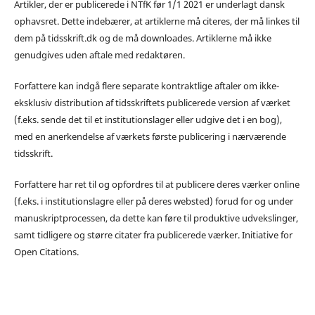
Artikler, der er publicerede i NTfK før 1/1 2021 er underlagt dansk
ophavsret. Dette indebærer, at artiklerne må citeres, der må linkes til
dem på tidsskrift.dk og de må downloades. Artiklerne må ikke
genudgives uden aftale med redaktøren.
Forfattere kan indgå flere separate kontraktlige aftaler om ikke-
eksklusiv distribution af tidsskriftets publicerede version af værket
(f.eks. sende det til et institutionslager eller udgive det i en bog),
med en anerkendelse af værkets første publicering i nærværende
tidsskrift.
Forfattere har ret til og opfordres til at publicere deres værker online
(f.eks. i institutionslagre eller på deres websted) forud for og under
manuskriptprocessen, da dette kan føre til produktive udvekslinger,
samt tidligere og større citater fra publicerede værker. Initiative for
Open Citations.