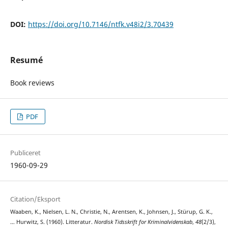
DOI:
https://doi.org/10.7146/ntfk.v48i2/3.70439
Resumé
Book reviews
PDF
Publiceret
1960-09-29
Citation/Eksport
Waaben, K., Nielsen, L. N., Christie, N., Arentsen, K., Johnsen, J., Stürup, G. K.,
… Hurwitz, S. (1960). Litteratur.
Nordisk Tidsskrift for Kriminalvidenskab
,
48
(2/3),