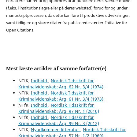
Forfattere har ret til og opfordres til at publicere deres værker online
(f.eks. i institutionslagre eller på deres websted) forud for og under
manuskriptprocessen, da dette kan føre til produktive udvekslinger,
samt tidligere og større citater fra publicerede værker. Initiative for
Open Citations.
Mest læste artikler af samme forfatter(e)
NTfK,
Indhold
,
Nordisk Tidsskrift for
Kriminalvidenskab: Årg. 62 Nr. 3/4 (1974)
NTfK,
Indhold
,
Nordisk Tidsskrift for
Kriminalvidenskab: Årg. 61 Nr. 3/4 (1973)
NTfK,
Indhold
,
Nordisk Tidsskrift for
Kriminalvidenskab: Årg. 97 Nr. 1 (2010)
NTfK,
Indhold
,
Nordisk Tidsskrift for
Kriminalvidenskab: Årg. 99 Nr. 3 (2012)
NTfK,
Nyudkommen litteratur
,
Nordisk Tidsskrift for
Kriminalvidenskab: Årg. 57 Nr. 1/2 (1969)