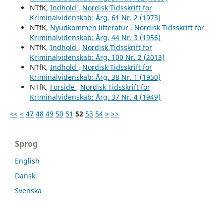
NTfK,
Indhold
,
Nordisk Tidsskrift for
Kriminalvidenskab: Årg. 61 Nr. 2 (1973)
NTfK,
Nyudkommen litteratur
,
Nordisk Tidsskrift for
Kriminalvidenskab: Årg. 44 Nr. 3 (1956)
NTfK,
Indhold
,
Nordisk Tidsskrift for
Kriminalvidenskab: Årg. 100 Nr. 2 (2013)
NTfK,
Indhold
,
Nordisk Tidsskrift for
Kriminalvidenskab: Årg. 38 Nr. 1 (1950)
NTfK,
Forside
,
Nordisk Tidsskrift for
Kriminalvidenskab: Årg. 37 Nr. 4 (1949)
<<
<
47
48
49
50
51
52
53
54
>
>>
Sprog
English
Dansk
Svenska