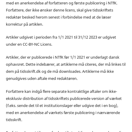
med en anerkendelse af forfatteren og første publicering i NTfK.
Forfattere, der ikke ønsker denne licens, skal give tidsskriftets
redaktør besked herom senest i forbindelse med at de læser
korrektur på artiklen.
Artikler udgivet i perioden fra 1/1 2021 til 31/12 2023 er udgivet
under en CC-BY-NC Licens.
Artikler, der er publicerede i NTfK før 1/1 2021 er underlagt dansk
ophavsret. Dette indebærer, at artiklerne må citeres, der må linkes til
dem på tidsskrift.dk og de må downloades. Artiklerne må ikke
genudgives uden aftale med redaktøren.
Forfattere kan indgå flere separate kontraktlige aftaler om ikke-
eksklusiv distribution af tidsskriftets publicerede version af værket
(f.eks. sende det til et institutionslager eller udgive det i en bog),
med en anerkendelse af værkets første publicering i nærværende
tidsskrift.