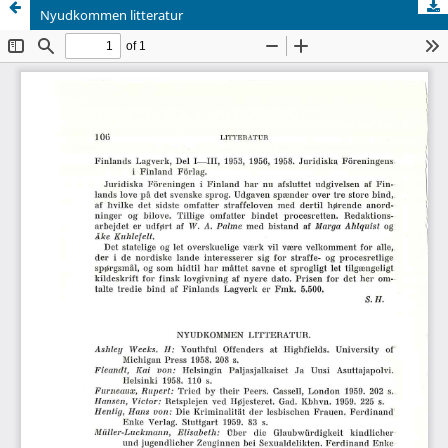
Nyudkommen litteratur