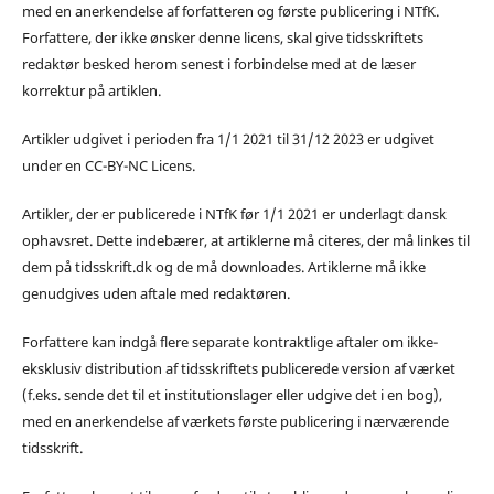
med en anerkendelse af forfatteren og første publicering i NTfK.
Forfattere, der ikke ønsker denne licens, skal give tidsskriftets
redaktør besked herom senest i forbindelse med at de læser
korrektur på artiklen.
Artikler udgivet i perioden fra 1/1 2021 til 31/12 2023 er udgivet
under en CC-BY-NC Licens.
Artikler, der er publicerede i NTfK før 1/1 2021 er underlagt dansk
ophavsret. Dette indebærer, at artiklerne må citeres, der må linkes til
dem på tidsskrift.dk og de må downloades. Artiklerne må ikke
genudgives uden aftale med redaktøren.
Forfattere kan indgå flere separate kontraktlige aftaler om ikke-
eksklusiv distribution af tidsskriftets publicerede version af værket
(f.eks. sende det til et institutionslager eller udgive det i en bog),
med en anerkendelse af værkets første publicering i nærværende
tidsskrift.