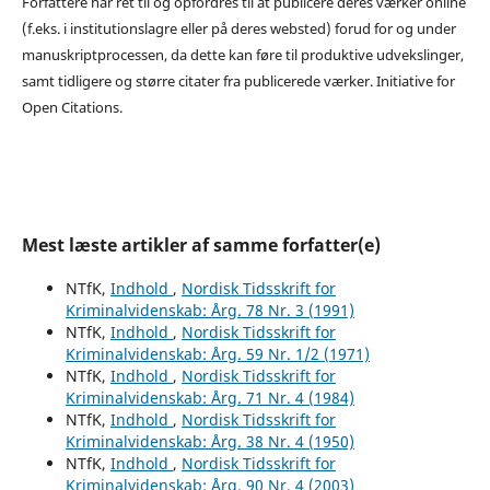
Forfattere har ret til og opfordres til at publicere deres værker online
(f.eks. i institutionslagre eller på deres websted) forud for og under
manuskriptprocessen, da dette kan føre til produktive udvekslinger,
samt tidligere og større citater fra publicerede værker. Initiative for
Open Citations.
Mest læste artikler af samme forfatter(e)
NTfK,
Indhold
,
Nordisk Tidsskrift for
Kriminalvidenskab: Årg. 78 Nr. 3 (1991)
NTfK,
Indhold
,
Nordisk Tidsskrift for
Kriminalvidenskab: Årg. 59 Nr. 1/2 (1971)
NTfK,
Indhold
,
Nordisk Tidsskrift for
Kriminalvidenskab: Årg. 71 Nr. 4 (1984)
NTfK,
Indhold
,
Nordisk Tidsskrift for
Kriminalvidenskab: Årg. 38 Nr. 4 (1950)
NTfK,
Indhold
,
Nordisk Tidsskrift for
Kriminalvidenskab: Årg. 90 Nr. 4 (2003)