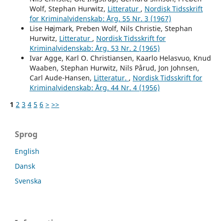
Wolf, Stephan Hurwitz,
Litteratur
,
Nordisk Tidsskrift
for Kriminalvidenskab: Årg. 55 Nr. 3 (1967)
Lise Højmark, Preben Wolf, Nils Christie, Stephan
Hurwitz,
Litteratur
,
Nordisk Tidsskrift for
Kriminalvidenskab: Årg. 53 Nr. 2 (1965)
Ivar Agge, Karl O. Christiansen, Kaarlo Helasvuo, Knud
Waaben, Stephan Hurwitz, Nils Pårud, Jon Johnsen,
Carl Aude-Hansen,
Litteratur.
,
Nordisk Tidsskrift for
Kriminalvidenskab: Årg. 44 Nr. 4 (1956)
1
2
3
4
5
6
>
>>
Sprog
English
Dansk
Svenska