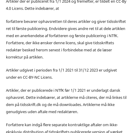
Artikler der er publiceret fra 1/1 2024 og fremefter, er tildelt en CC-By
4.0 Licens. Dette indebærer, at
forfattere bevarer ophavsretten til deres artikler og giver tidsskriftet
ret til første publicering. Endvidere gives andre ret til at dele artiklen
med en anerkendelse af forfatteren og første publicering i NTfK.
Forfattere, der ikke ønsker denne licens, skal give tidsskriftets
redaktør besked herom senest i forbindelse med at de læser
korrektur på artiklen.
Artikler udgivet i perioden fra 1/1 2021 til 31/12 2023 er udgivet
under en CC-BY-NC Licens.
Artikler, der er publicerede i NTfK før 1/1 2021 er underlagt dansk
ophavsret. Dette indebærer, at artiklerne må citeres, der må linkes til
dem på tidsskrift.dk og de må downloades. Artiklerne må ikke
genudgives uden aftale med redaktøren.
Forfattere kan indgå flere separate kontraktlige aftaler om ikke-
eksklusiv distribution af tidsskriftets publicerede version af værket