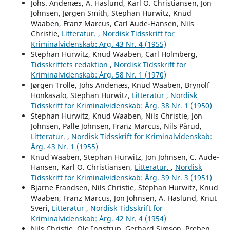
Johs. Andenæs, A. Haslund, Karl O. Christiansen, Jon
Johnsen, Jørgen Smith, Stephan Hurwitz, Knud
Waaben, Franz Marcus, Carl Aude-Hansen, Nils
Christie,
Litteratur.
,
Nordisk Tidsskrift for
Kriminalvidenskab: Årg. 43 Nr. 4 (1955)
Stephan Hurwitz, Knud Waaben, Carl Holmberg,
Tidsskriftets redaktion
,
Nordisk Tidsskrift for
Kriminalvidenskab: Årg. 58 Nr. 1 (1970)
Jørgen Trolle, Johs Andenæs, Knud Waaben, Brynolf
Honkasalo, Stephan Hurwitz,
Litteratur
,
Nordisk
Tidsskrift for Kriminalvidenskab: Årg. 38 Nr. 1 (1950)
Stephan Hurwitz, Knud Waaben, Nils Christie, Jon
Johnsen, Palle Johnsen, Franz Marcus, Nils Pårud,
Litteratur.
,
Nordisk Tidsskrift for Kriminalvidenskab:
Årg. 43 Nr. 1 (1955)
Knud Waaben, Stephan Hurwitz, Jon Johnsen, C. Aude-
Hansen, Karl O. Christiansen,
Litteratur.
,
Nordisk
Tidsskrift for Kriminalvidenskab: Årg. 39 Nr. 3 (1951)
Bjarne Frandsen, Nils Christie, Stephan Hurwitz, Knud
Waaben, Franz Marcus, Jon Johnsen, A. Haslund, Knut
Sveri,
Litteratur
,
Nordisk Tidsskrift for
Kriminalvidenskab: Årg. 42 Nr. 4 (1954)
Nils Christie, Ole Ingstrup, Gerhard Simson, Preben