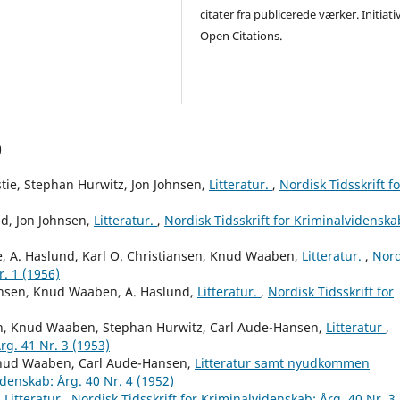
citater fra publicerede værker. Initiati
Open Citations.
)
tie, Stephan Hurwitz, Jon Johnsen,
Litteratur.
,
Nordisk Tidsskrift fo
d, Jon Johnsen,
Litteratur.
,
Nordisk Tidsskrift for Kriminalvidenska
ie, A. Haslund, Karl O. Christiansen, Knud Waaben,
Litteratur.
,
Nord
r. 1 (1956)
hnsen, Knud Waaben, A. Haslund,
Litteratur.
,
Nordisk Tidsskrift for
nsen, Knud Waaben, Stephan Hurwitz, Carl Aude-Hansen,
Litteratur
,
rg. 41 Nr. 3 (1953)
, Knud Waaben, Carl Aude-Hansen,
Litteratur samt nyudkommen
idenskab: Årg. 40 Nr. 4 (1952)
,
Litteratur
,
Nordisk Tidsskrift for Kriminalvidenskab: Årg. 40 Nr. 3