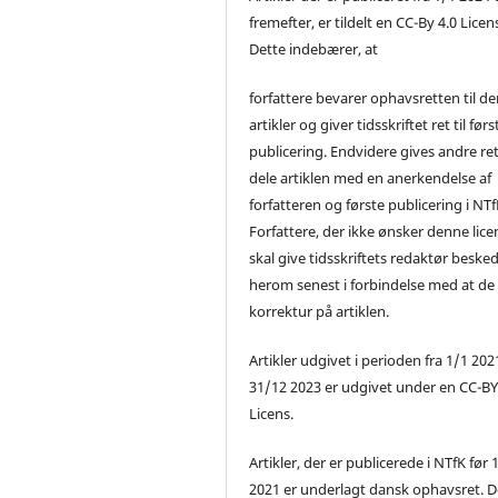
fremefter, er tildelt en CC-By 4.0 Licen
Dette indebærer, at
forfattere bevarer ophavsretten til de
artikler og giver tidsskriftet ret til førs
publicering. Endvidere gives andre ret 
dele artiklen med en anerkendelse af
forfatteren og første publicering i NTf
Forfattere, der ikke ønsker denne lice
skal give tidsskriftets redaktør beske
herom senest i forbindelse med at de
korrektur på artiklen.
Artikler udgivet i perioden fra 1/1 2021
31/12 2023 er udgivet under en CC-B
Licens.
Artikler, der er publicerede i NTfK før 
2021 er underlagt dansk ophavsret. D