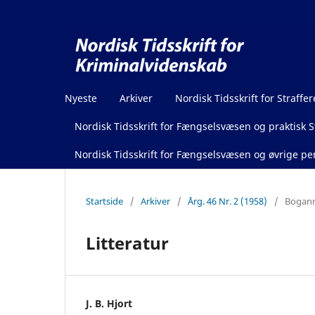
Nyeste
Arkiver
Nordisk Tidsskrift for Straffer
Nordisk Tidsskrift for Fængselsvæsen og praktisk St
Nordisk Tidsskrift for Fængselsvæsen og øvrige pen
Startside
/
Arkiver
/
Årg. 46 Nr. 2 (1958)
/
Boganm
Litteratur
J. B. Hjort