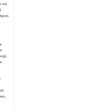
er må
å
dgives
de
et
 bog),
te
t
ed)
sen,