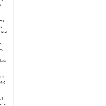
s.
res
te
til at
K.
ns,
d
 læser
 til
Y-NC
1/1
ette