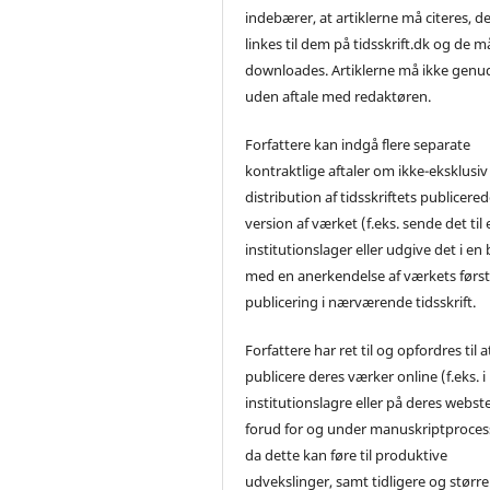
indebærer, at artiklerne må citeres, d
linkes til dem på tidsskrift.dk og de m
downloades. Artiklerne må ikke genu
uden aftale med redaktøren.
Forfattere kan indgå flere separate
kontraktlige aftaler om ikke-eksklusiv
distribution af tidsskriftets publicere
version af værket (f.eks. sende det til 
institutionslager eller udgive det i en
med en anerkendelse af værkets førs
publicering i nærværende tidsskrift.
Forfattere har ret til og opfordres til a
publicere deres værker online (f.eks. i
institutionslagre eller på deres webst
forud for og under manuskriptproces
da dette kan føre til produktive
udvekslinger, samt tidligere og større