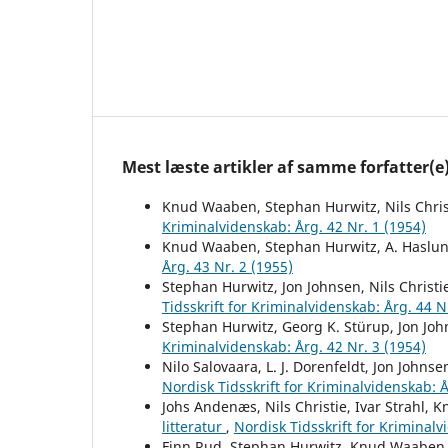
Mest læste artikler af samme forfatter(e
Knud Waaben, Stephan Hurwitz, Nils Chris
Kriminalvidenskab: Årg. 42 Nr. 1 (1954)
Knud Waaben, Stephan Hurwitz, A. Haslun
Årg. 43 Nr. 2 (1955)
Stephan Hurwitz, Jon Johnsen, Nils Christ
Tidsskrift for Kriminalvidenskab: Årg. 44 N
Stephan Hurwitz, Georg K. Stürup, Jon Jo
Kriminalvidenskab: Årg. 42 Nr. 3 (1954)
Nilo Salovaara, L. J. Dorenfeldt, Jon Joh
Nordisk Tidsskrift for Kriminalvidenskab: Å
Johs Andenæs, Nils Christie, Ivar Strahl
litteratur
,
Nordisk Tidsskrift for Kriminalv
Finn Rud, Stephan Hurwitz, Knud Waaben