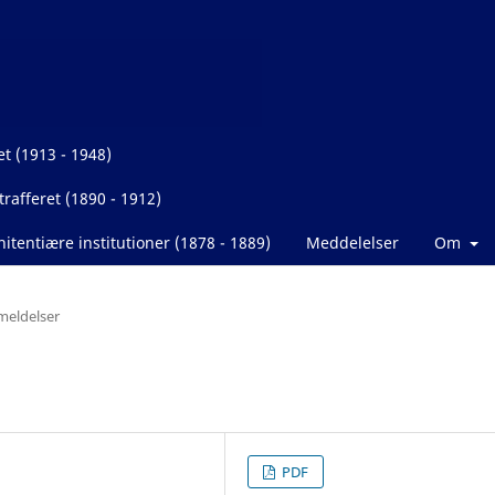
et (1913 - 1948)
rafferet (1890 - 1912)
itentiære institutioner (1878 - 1889)
Meddelelser
Om
eldelser
PDF