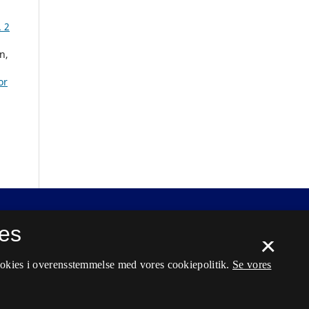
. 2
n,
or
es
×
ookies i overensstemmelse med vores cookiepolitik.
Se vores