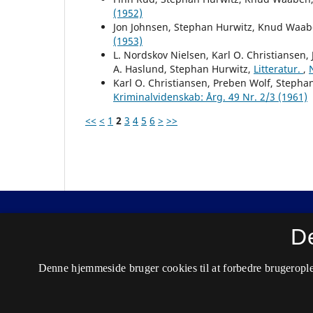
(1952)
Jon Johnsen, Stephan Hurwitz, Knud Waa
(1953)
L. Nordskov Nielsen, Karl O. Christiansen
A. Haslund, Stephan Hurwitz,
Litteratur.
,
Karl O. Christiansen, Preben Wolf, Stephan
Kriminalvidenskab: Årg. 49 Nr. 2/3 (1961)
<<
<
1
2
3
4
5
6
>
>>
Nordisk Tidsskrift for Kriminalvidenskab
D
ISSN 0029-1528 (Trykt)
Denne hjemmeside bruger cookies til at forbedre brugerople
ISSN 2446-3051 (Online)
Tilgængelighedserklæring