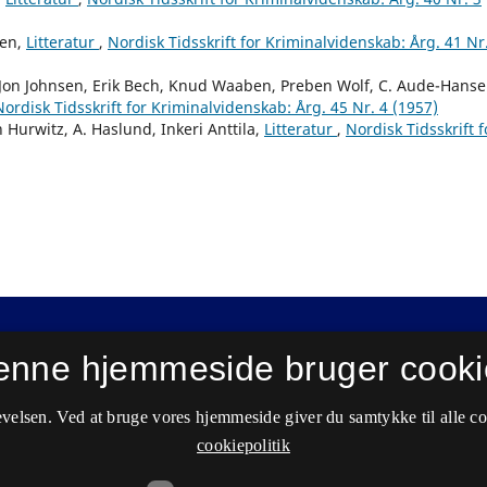
ben,
Litteratur
,
Nordisk Tidsskrift for Kriminalvidenskab: Årg. 41 Nr
, Jon Johnsen, Erik Bech, Knud Waaben, Preben Wolf, C. Aude-Hanse
Nordisk Tidsskrift for Kriminalvidenskab: Årg. 45 Nr. 4 (1957)
 Hurwitz, A. Haslund, Inkeri Anttila,
Litteratur
,
Nordisk Tidsskrift f
enne hjemmeside bruger cooki
velsen. Ved at bruge vores hjemmeside giver du samtykke til alle c
cookiepolitik