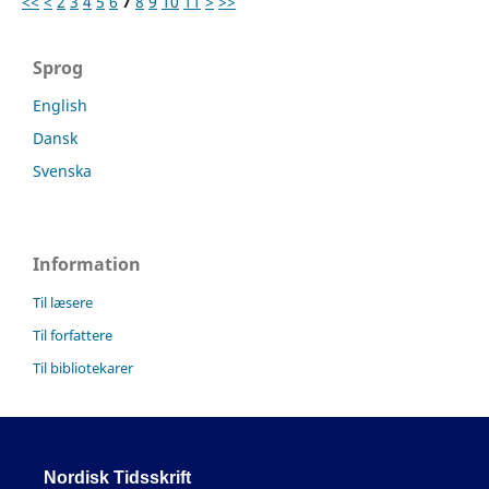
<<
<
2
3
4
5
6
7
8
9
10
11
>
>>
Sprog
English
Dansk
Svenska
Information
Til læsere
Til forfattere
Til bibliotekarer
Nordisk Tidsskrift