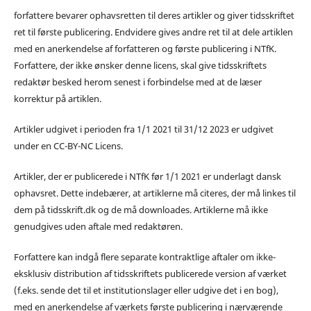
forfattere bevarer ophavsretten til deres artikler og giver tidsskriftet
ret til første publicering. Endvidere gives andre ret til at dele artiklen
med en anerkendelse af forfatteren og første publicering i NTfK.
Forfattere, der ikke ønsker denne licens, skal give tidsskriftets
redaktør besked herom senest i forbindelse med at de læser
korrektur på artiklen.
Artikler udgivet i perioden fra 1/1 2021 til 31/12 2023 er udgivet
under en CC-BY-NC Licens.
Artikler, der er publicerede i NTfK før 1/1 2021 er underlagt dansk
ophavsret. Dette indebærer, at artiklerne må citeres, der må linkes til
dem på tidsskrift.dk og de må downloades. Artiklerne må ikke
genudgives uden aftale med redaktøren.
Forfattere kan indgå flere separate kontraktlige aftaler om ikke-
eksklusiv distribution af tidsskriftets publicerede version af værket
(f.eks. sende det til et institutionslager eller udgive det i en bog),
med en anerkendelse af værkets første publicering i nærværende