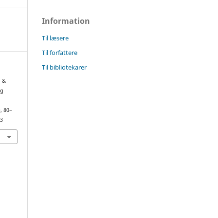
Information
Til læsere
Til forfattere
Til bibliotekarer
, &
og
), 80–
73