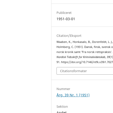
Publiceret
1951-03-01
Citation/Eksport
Waaben, K., Honkasalo, B., Dorenfeldt, L. J.
Holmberg, C. (1951). Dansk, finsk, svensk 
norsk kronik samt ’Fra norsk rettspraksis’.
Nordisk Tidsskrift for Kriminalvidenskab
,
39
(1
91. https://doi.org/10.7146/ntfk.v39i1.702
Citationsformater
Nummer
Årg. 39 Nr. 1 (1951)
Sektion
Andet