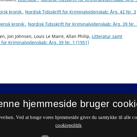
orsk kronik
,
Nordisk Tidsskrift for Kriminalvidenskab: Årg. 42 Nr. 3
vensk kronik
,
Nordisk Tidsskrift for Kriminalvidenskab: Årg. 39 Nr. 
n, Jon Johnsen, Louis Le Maire, Allan Philip,
Litteratur samt
t for Kriminalvidenskab: Årg. 39 Nr. 1 (1951)
enne hjemmeside bruger cooki
velsen. Ved at bruge vores hjemmeside giver du samtykke til alle c
cookiepolitik