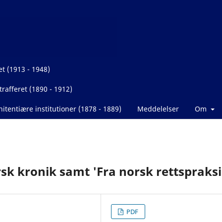
et (1913 - 1948)
rafferet (1890 - 1912)
itentiære institutioner (1878 - 1889)
Meddelelser
Om
sk kronik samt 'Fra norsk rettspraksi
PDF