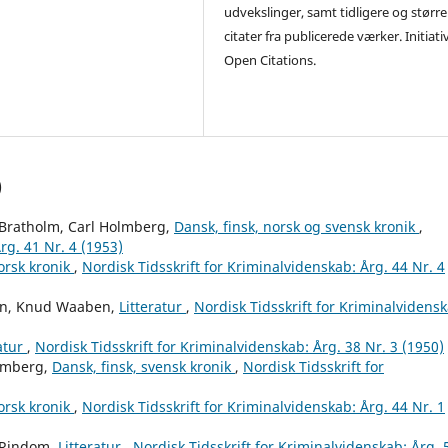
udvekslinger, samt tidligere og større
citater fra publicerede værker. Initiati
Open Citations.
)
Bratholm, Carl Holmberg,
Dansk, finsk, norsk og svensk kronik
,
rg. 41 Nr. 4 (1953)
orsk kronik
,
Nordisk Tidsskrift for Kriminalvidenskab: Årg. 44 Nr. 4
en, Knud Waaben,
Litteratur
,
Nordisk Tidsskrift for Kriminalvidensk
ratur
,
Nordisk Tidsskrift for Kriminalvidenskab: Årg. 38 Nr. 3 (1950)
olmberg,
Dansk, finsk, svensk kronik
,
Nordisk Tidsskrift for
orsk kronik
,
Nordisk Tidsskrift for Kriminalvidenskab: Årg. 44 Nr. 1
 Rindom,
Litteratur
,
Nordisk Tidsskrift for Kriminalvidenskab: Årg. 