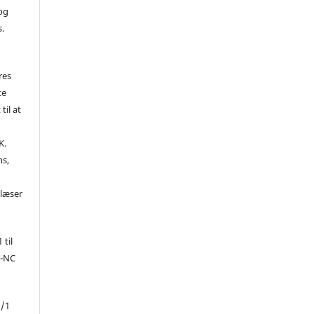
 og
s.
res
te
til at
K.
ns,
d
 læser
 til
Y-NC
1/1