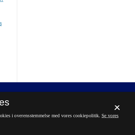
3
es
×
ookies i overensstemmelse med vores cookiepolitik.
Se vores