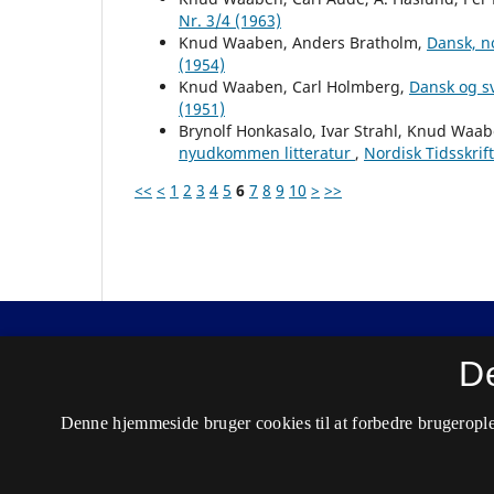
Nr. 3/4 (1963)
Knud Waaben, Anders Bratholm,
Dansk, n
(1954)
Knud Waaben, Carl Holmberg,
Dansk og s
(1951)
Brynolf Honkasalo, Ivar Strahl, Knud Waabe
nyudkommen litteratur
,
Nordisk Tidsskrif
<<
<
1
2
3
4
5
6
7
8
9
10
>
>>
Nordisk Tidsskrift for Kriminalvidenskab
D
ISSN 0029-1528 (Trykt)
Denne hjemmeside bruger cookies til at forbedre brugerople
ISSN 2446-3051 (Online)
Tilgængelighedserklæring