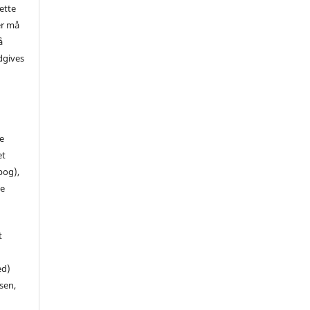
ette
er må
å
dgives
de
et
 bog),
te
t
ed)
sen,