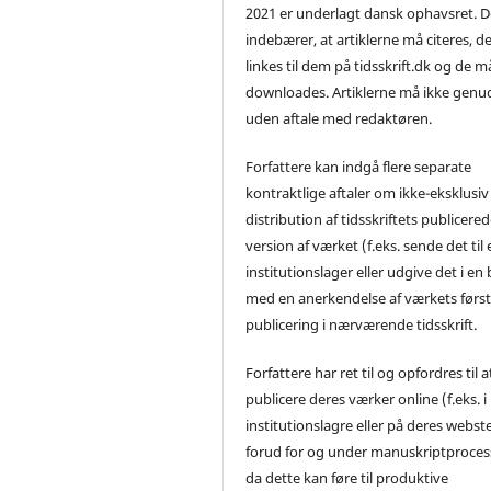
2021 er underlagt dansk ophavsret. D
indebærer, at artiklerne må citeres, d
linkes til dem på tidsskrift.dk og de m
downloades. Artiklerne må ikke genu
uden aftale med redaktøren.
Forfattere kan indgå flere separate
kontraktlige aftaler om ikke-eksklusiv
distribution af tidsskriftets publicere
version af værket (f.eks. sende det til 
institutionslager eller udgive det i en
med en anerkendelse af værkets førs
publicering i nærværende tidsskrift.
Forfattere har ret til og opfordres til a
publicere deres værker online (f.eks. i
institutionslagre eller på deres webst
forud for og under manuskriptproces
da dette kan føre til produktive