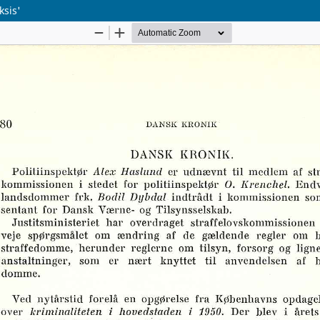
ksis'