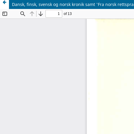
Dansk, finsk, svensk og norsk kronik samt 'Fra norsk rettspra