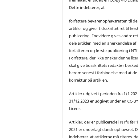
Dette indebærer, at
forfattere bevarer ophavsretten til de
artikler og giver tidsskriftet ret til førs
publicering. Endvidere gives andre ret 
dele artiklen med en anerkendelse af
forfatteren og første publicering i NTf
Forfattere, der ikke ønsker denne lice
skal give tidsskriftets redaktør beske
herom senest i forbindelse med at de
korrektur på artiklen.
Artikler udgivet i perioden fra 1/1 2021
31/12 2023 er udgivet under en CC-B
Licens.
Artikler, der er publicerede i NTfK før 
2021 er underlagt dansk ophavsret. D
indebærer, at artiklerne må citeres, d