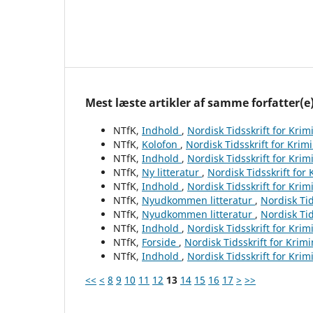
Mest læste artikler af samme forfatter(e
NTfK,
Indhold
,
Nordisk Tidsskrift for Krim
NTfK,
Kolofon
,
Nordisk Tidsskrift for Krim
NTfK,
Indhold
,
Nordisk Tidsskrift for Krim
NTfK,
Ny litteratur
,
Nordisk Tidsskrift for
NTfK,
Indhold
,
Nordisk Tidsskrift for Krim
NTfK,
Nyudkommen litteratur
,
Nordisk Tid
NTfK,
Nyudkommen litteratur
,
Nordisk Tid
NTfK,
Indhold
,
Nordisk Tidsskrift for Krim
NTfK,
Forside
,
Nordisk Tidsskrift for Krim
NTfK,
Indhold
,
Nordisk Tidsskrift for Krim
<<
<
8
9
10
11
12
13
14
15
16
17
>
>>