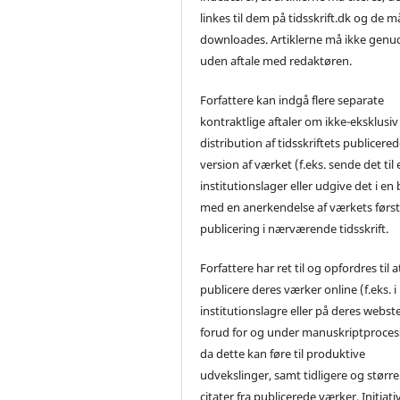
linkes til dem på tidsskrift.dk og de m
downloades. Artiklerne må ikke genu
uden aftale med redaktøren.
Forfattere kan indgå flere separate
kontraktlige aftaler om ikke-eksklusiv
distribution af tidsskriftets publicere
version af værket (f.eks. sende det til 
institutionslager eller udgive det i en
med en anerkendelse af værkets førs
publicering i nærværende tidsskrift.
Forfattere har ret til og opfordres til a
publicere deres værker online (f.eks. i
institutionslagre eller på deres webst
forud for og under manuskriptproces
da dette kan føre til produktive
udvekslinger, samt tidligere og større
citater fra publicerede værker. Initiati