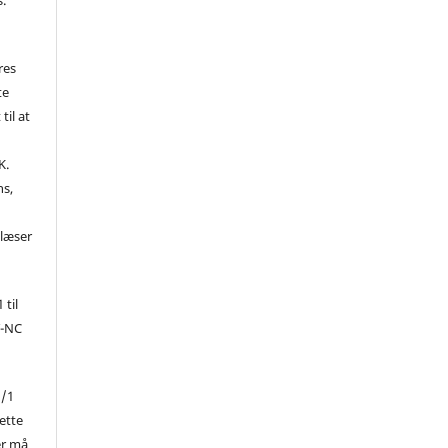
res
te
til at
K.
ns,
d
 læser
 til
Y-NC
1/1
ette
er må