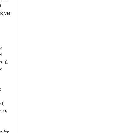
å
dgives
de
et
 bog),
te
t
ed)
sen,
ve for