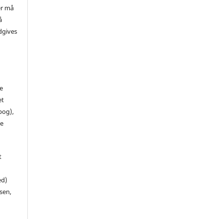
er må
å
dgives
de
et
 bog),
te
t
ed)
sen,