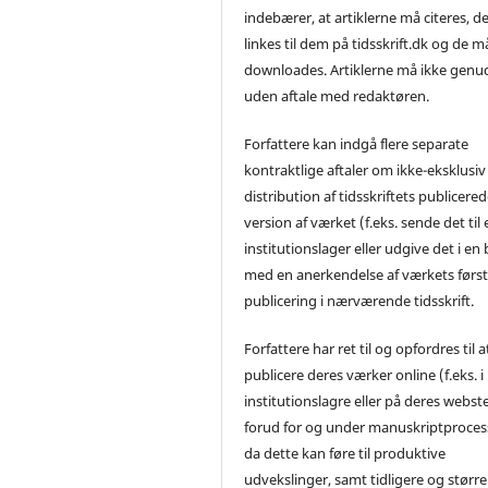
indebærer, at artiklerne må citeres, d
linkes til dem på tidsskrift.dk og de m
downloades. Artiklerne må ikke genu
uden aftale med redaktøren.
Forfattere kan indgå flere separate
kontraktlige aftaler om ikke-eksklusiv
distribution af tidsskriftets publicere
version af værket (f.eks. sende det til 
institutionslager eller udgive det i en
med en anerkendelse af værkets førs
publicering i nærværende tidsskrift.
Forfattere har ret til og opfordres til a
publicere deres værker online (f.eks. i
institutionslagre eller på deres webst
forud for og under manuskriptproces
da dette kan føre til produktive
udvekslinger, samt tidligere og større