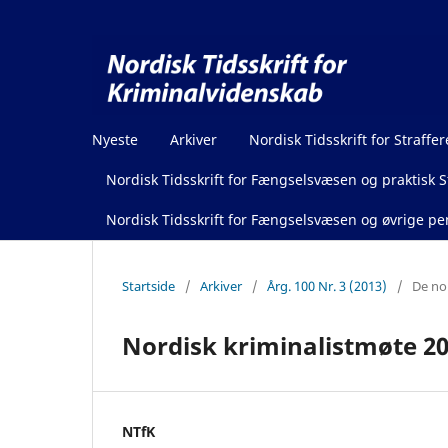
Nyeste
Arkiver
Nordisk Tidsskrift for Straffer
Nordisk Tidsskrift for Fængselsvæsen og praktisk St
Nordisk Tidsskrift for Fængselsvæsen og øvrige pen
Startside
/
Arkiver
/
Årg. 100 Nr. 3 (2013)
/
De no
Nordisk kriminalistmøte 201
NTfK