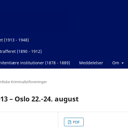
et (1913 - 1948)
rafferet (1890 - 1912)
itentiære institutioner (1878 - 1889)
Meddelelser
Om
rdiske Kriminalistforeninger
3 – Oslo 22.-24. august
PDF