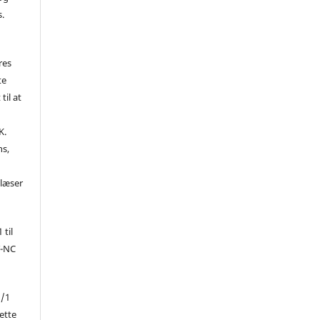
s.
res
te
til at
K.
ns,
d
 læser
 til
Y-NC
1/1
ette