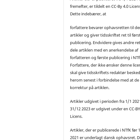
fremefter, er tildelt en CC-By 4.0 Licen
Dette indebærer, at
forfattere bevarer ophavsretten til de
artikler og giver tidsskriftet ret til førs
publicering. Endvidere gives andre ret 
dele artiklen med en anerkendelse af
forfatteren og første publicering i NTf
Forfattere, der ikke ønsker denne lice
skal give tidsskriftets redaktør beske
herom senest i forbindelse med at de
korrektur på artiklen.
Artikler udgivet i perioden fra 1/1 2021
31/12 2023 er udgivet under en CC-B
Licens.
Artikler, der er publicerede i NTfK før 
2021 er underlagt dansk ophavsret. D