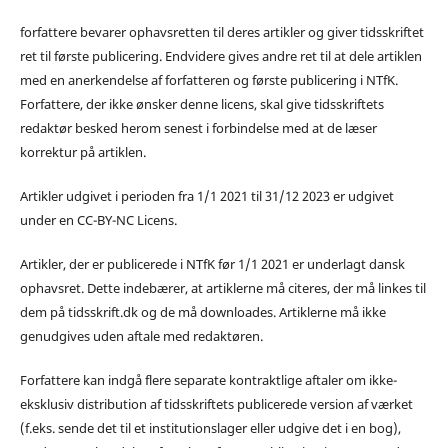
forfattere bevarer ophavsretten til deres artikler og giver tidsskriftet
ret til første publicering. Endvidere gives andre ret til at dele artiklen
med en anerkendelse af forfatteren og første publicering i NTfK.
Forfattere, der ikke ønsker denne licens, skal give tidsskriftets
redaktør besked herom senest i forbindelse med at de læser
korrektur på artiklen.
Artikler udgivet i perioden fra 1/1 2021 til 31/12 2023 er udgivet
under en CC-BY-NC Licens.
Artikler, der er publicerede i NTfK før 1/1 2021 er underlagt dansk
ophavsret. Dette indebærer, at artiklerne må citeres, der må linkes til
dem på tidsskrift.dk og de må downloades. Artiklerne må ikke
genudgives uden aftale med redaktøren.
Forfattere kan indgå flere separate kontraktlige aftaler om ikke-
eksklusiv distribution af tidsskriftets publicerede version af værket
(f.eks. sende det til et institutionslager eller udgive det i en bog),