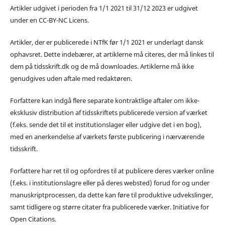
Artikler udgivet i perioden fra 1/1 2021 til 31/12 2023 er udgivet
under en CC-BY-NC Licens.
Artikler, der er publicerede i NTfK før 1/1 2021 er underlagt dansk
ophavsret. Dette indebærer, at artiklerne må citeres, der må linkes til
dem på tidsskrift.dk og de må downloades. Artiklerne må ikke
genudgives uden aftale med redaktøren.
Forfattere kan indgå flere separate kontraktlige aftaler om ikke-
eksklusiv distribution af tidsskriftets publicerede version af værket
(f.eks. sende det til et institutionslager eller udgive det i en bog),
med en anerkendelse af værkets første publicering i nærværende
tidsskrift.
Forfattere har ret til og opfordres til at publicere deres værker online
(f.eks. i institutionslagre eller på deres websted) forud for og under
manuskriptprocessen, da dette kan føre til produktive udvekslinger,
samt tidligere og større citater fra publicerede værker. Initiative for
Open Citations.