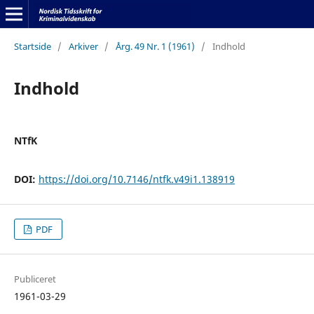
Startside
/
Arkiver
/
Årg. 49 Nr. 1 (1961)
/
Indhold
Indhold
NTfK
DOI:
https://doi.org/10.7146/ntfk.v49i1.138919
PDF
Publiceret
1961-03-29