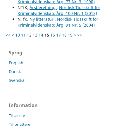
Kriminalvidenskab: Årg. 77 Nr. 3 (1990)
NTfK,
Årsberetning
,
Nordisk Tidsskrift for
Kriminalvidenskab: Årg. 100 Nr. 1 (2013)
NTfK,
Ny litteratur
,
Nordisk Tidsskrift for
Kriminalvidenskab: Årg. 91 Nr. 5 (2004)
<<
<
10
11
12
13
14
15
16
17
18
19
>
>>
Sprog
English
Dansk
Svenska
Information
Til læsere
Til forfattere