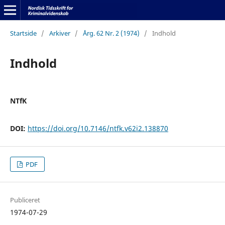
Startside
/
Arkiver
/
Årg. 62 Nr. 2 (1974)
/
Indhold
Indhold
NTfK
DOI:
https://doi.org/10.7146/ntfk.v62i2.138870
PDF
Publiceret
1974-07-29