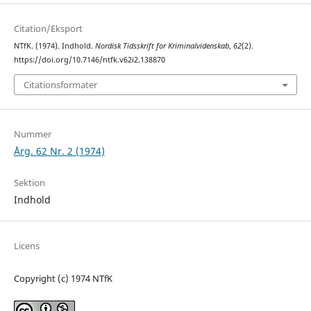
Citation/Eksport
NTfK. (1974). Indhold.
Nordisk Tidsskrift for Kriminalvidenskab
,
62
(2).
https://doi.org/10.7146/ntfk.v62i2.138870
Citationsformater
Nummer
Årg. 62 Nr. 2 (1974)
Sektion
Indhold
Licens
Copyright (c) 1974 NTfK