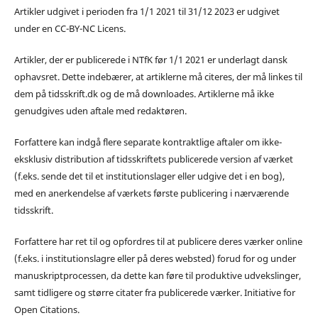
Artikler udgivet i perioden fra 1/1 2021 til 31/12 2023 er udgivet
under en CC-BY-NC Licens.
Artikler, der er publicerede i NTfK før 1/1 2021 er underlagt dansk
ophavsret. Dette indebærer, at artiklerne må citeres, der må linkes til
dem på tidsskrift.dk og de må downloades. Artiklerne må ikke
genudgives uden aftale med redaktøren.
Forfattere kan indgå flere separate kontraktlige aftaler om ikke-
eksklusiv distribution af tidsskriftets publicerede version af værket
(f.eks. sende det til et institutionslager eller udgive det i en bog),
med en anerkendelse af værkets første publicering i nærværende
tidsskrift.
Forfattere har ret til og opfordres til at publicere deres værker online
(f.eks. i institutionslagre eller på deres websted) forud for og under
manuskriptprocessen, da dette kan føre til produktive udvekslinger,
samt tidligere og større citater fra publicerede værker. Initiative for
Open Citations.