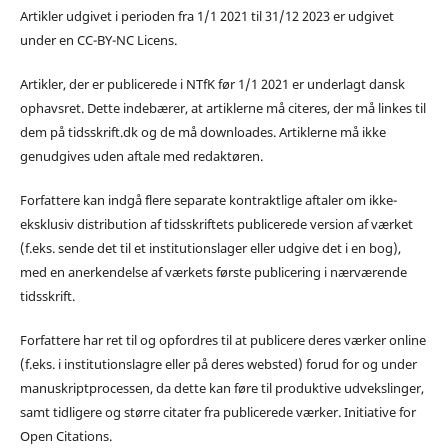
Artikler udgivet i perioden fra 1/1 2021 til 31/12 2023 er udgivet
under en CC-BY-NC Licens.
Artikler, der er publicerede i NTfK før 1/1 2021 er underlagt dansk
ophavsret. Dette indebærer, at artiklerne må citeres, der må linkes til
dem på tidsskrift.dk og de må downloades. Artiklerne må ikke
genudgives uden aftale med redaktøren.
Forfattere kan indgå flere separate kontraktlige aftaler om ikke-
eksklusiv distribution af tidsskriftets publicerede version af værket
(f.eks. sende det til et institutionslager eller udgive det i en bog),
med en anerkendelse af værkets første publicering i nærværende
tidsskrift.
Forfattere har ret til og opfordres til at publicere deres værker online
(f.eks. i institutionslagre eller på deres websted) forud for og under
manuskriptprocessen, da dette kan føre til produktive udvekslinger,
samt tidligere og større citater fra publicerede værker. Initiative for
Open Citations.