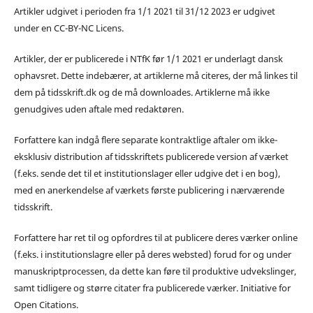
Artikler udgivet i perioden fra 1/1 2021 til 31/12 2023 er udgivet
under en CC-BY-NC Licens.
Artikler, der er publicerede i NTfK før 1/1 2021 er underlagt dansk
ophavsret. Dette indebærer, at artiklerne må citeres, der må linkes til
dem på tidsskrift.dk og de må downloades. Artiklerne må ikke
genudgives uden aftale med redaktøren.
Forfattere kan indgå flere separate kontraktlige aftaler om ikke-
eksklusiv distribution af tidsskriftets publicerede version af værket
(f.eks. sende det til et institutionslager eller udgive det i en bog),
med en anerkendelse af værkets første publicering i nærværende
tidsskrift.
Forfattere har ret til og opfordres til at publicere deres værker online
(f.eks. i institutionslagre eller på deres websted) forud for og under
manuskriptprocessen, da dette kan føre til produktive udvekslinger,
samt tidligere og større citater fra publicerede værker. Initiative for
Open Citations.