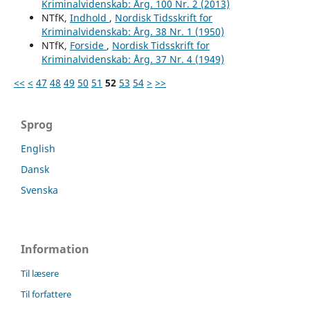
Kriminalvidenskab: Årg. 100 Nr. 2 (2013)
NTfK,
Indhold
,
Nordisk Tidsskrift for
Kriminalvidenskab: Årg. 38 Nr. 1 (1950)
NTfK,
Forside
,
Nordisk Tidsskrift for
Kriminalvidenskab: Årg. 37 Nr. 4 (1949)
<<
<
47
48
49
50
51
52
53
54
>
>>
Sprog
English
Dansk
Svenska
Information
Til læsere
Til forfattere