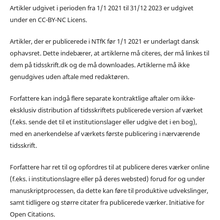
Artikler udgivet i perioden fra 1/1 2021 til 31/12 2023 er udgivet
under en CC-BY-NC Licens.
Artikler, der er publicerede i NTfK før 1/1 2021 er underlagt dansk
ophavsret. Dette indebærer, at artiklerne må citeres, der må linkes til
dem på tidsskrift.dk og de må downloades. Artiklerne må ikke
genudgives uden aftale med redaktøren.
Forfattere kan indgå flere separate kontraktlige aftaler om ikke-
eksklusiv distribution af tidsskriftets publicerede version af værket
(f.eks. sende det til et institutionslager eller udgive det i en bog),
med en anerkendelse af værkets første publicering i nærværende
tidsskrift.
Forfattere har ret til og opfordres til at publicere deres værker online
(f.eks. i institutionslagre eller på deres websted) forud for og under
manuskriptprocessen, da dette kan føre til produktive udvekslinger,
samt tidligere og større citater fra publicerede værker. Initiative for
Open Citations.