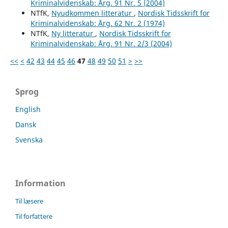
Kriminalvidenskab: Årg. 91 Nr. 5 (2004)
NTfK,
Nyudkommen litteratur
,
Nordisk Tidsskrift for
Kriminalvidenskab: Årg. 62 Nr. 2 (1974)
NTfK,
Ny litteratur
,
Nordisk Tidsskrift for
Kriminalvidenskab: Årg. 91 Nr. 2/3 (2004)
<<
<
42
43
44
45
46
47
48
49
50
51
>
>>
Sprog
English
Dansk
Svenska
Information
Til læsere
Til forfattere