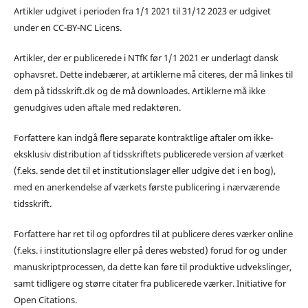
Artikler udgivet i perioden fra 1/1 2021 til 31/12 2023 er udgivet
under en CC-BY-NC Licens.
Artikler, der er publicerede i NTfK før 1/1 2021 er underlagt dansk
ophavsret. Dette indebærer, at artiklerne må citeres, der må linkes til
dem på tidsskrift.dk og de må downloades. Artiklerne må ikke
genudgives uden aftale med redaktøren.
Forfattere kan indgå flere separate kontraktlige aftaler om ikke-
eksklusiv distribution af tidsskriftets publicerede version af værket
(f.eks. sende det til et institutionslager eller udgive det i en bog),
med en anerkendelse af værkets første publicering i nærværende
tidsskrift.
Forfattere har ret til og opfordres til at publicere deres værker online
(f.eks. i institutionslagre eller på deres websted) forud for og under
manuskriptprocessen, da dette kan føre til produktive udvekslinger,
samt tidligere og større citater fra publicerede værker. Initiative for
Open Citations.