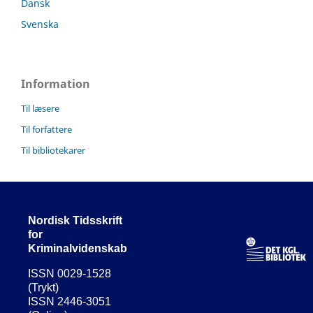
Dansk
Svenska
Information
Til læsere
Til forfattere
Til bibliotekarer
Nordisk Tidsskrift
for
Kriminalvidenskab
ISSN 0029-1528
(Trykt)
ISSN 2446-3051