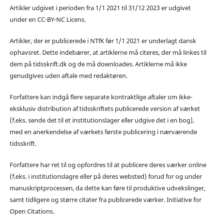
Artikler udgivet i perioden fra 1/1 2021 til 31/12 2023 er udgivet
under en CC-BY-NC Licens.
Artikler, der er publicerede i NTfK før 1/1 2021 er underlagt dansk
ophavsret. Dette indebærer, at artiklerne må citeres, der må linkes til
dem på tidsskrift.dk og de må downloades. Artiklerne må ikke
genudgives uden aftale med redaktøren.
Forfattere kan indgå flere separate kontraktlige aftaler om ikke-
eksklusiv distribution af tidsskriftets publicerede version af værket
(f.eks. sende det til et institutionslager eller udgive det i en bog),
med en anerkendelse af værkets første publicering i nærværende
tidsskrift.
Forfattere har ret til og opfordres til at publicere deres værker online
(f.eks. i institutionslagre eller på deres websted) forud for og under
manuskriptprocessen, da dette kan føre til produktive udvekslinger,
samt tidligere og større citater fra publicerede værker. Initiative for
Open Citations.