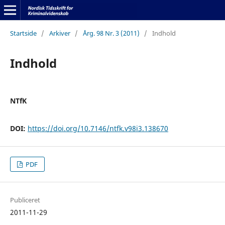
Startside
/
Arkiver
/
Årg. 98 Nr. 3 (2011)
/
Indhold
Indhold
NTfK
DOI:
https://doi.org/10.7146/ntfk.v98i3.138670
PDF
Publiceret
2011-11-29