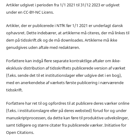
Artikler udgivet i perioden fra 1/1 2021 til 31/12 2023 er udgivet
under en CC-BY-NC Licens.
Artikler, der er publicerede i NTfK før 1/1 2021 er underlagt dansk
ophavsret. Dette indebærer, at artiklerne må citeres, der må linkes til
dem på tidsskrift.dk og de må downloades. Artiklerne må ikke
genudgives uden aftale med redaktøren.
Forfattere kan indgå flere separate kontraktlige aftaler om ikke-
eksklusiv distribution af tidsskriftets publicerede version af værket
(f.eks. sende det til et institutionslager eller udgive det i en bog),
med en anerkendelse af værkets første publicering i nærværende
tidsskrift.
Forfattere har ret til og opfordres til at publicere deres værker online
(f.eks. i institutionslagre eller på deres websted) forud for og under
manuskriptprocessen, da dette kan føre til produktive udvekslinger,
samt tidligere og større citater fra publicerede værker. Initiative for
Open Citations.