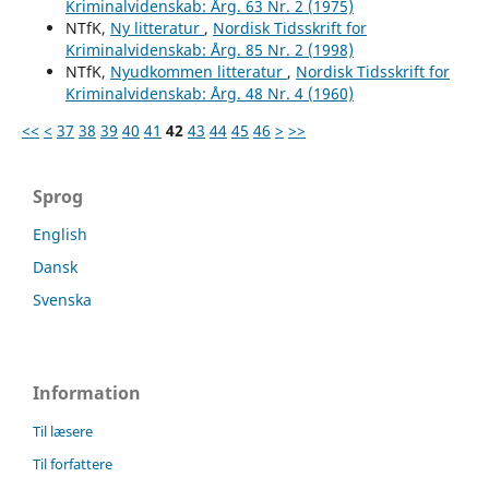
Kriminalvidenskab: Årg. 63 Nr. 2 (1975)
NTfK,
Ny litteratur
,
Nordisk Tidsskrift for
Kriminalvidenskab: Årg. 85 Nr. 2 (1998)
NTfK,
Nyudkommen litteratur
,
Nordisk Tidsskrift for
Kriminalvidenskab: Årg. 48 Nr. 4 (1960)
<<
<
37
38
39
40
41
42
43
44
45
46
>
>>
Sprog
English
Dansk
Svenska
Information
Til læsere
Til forfattere