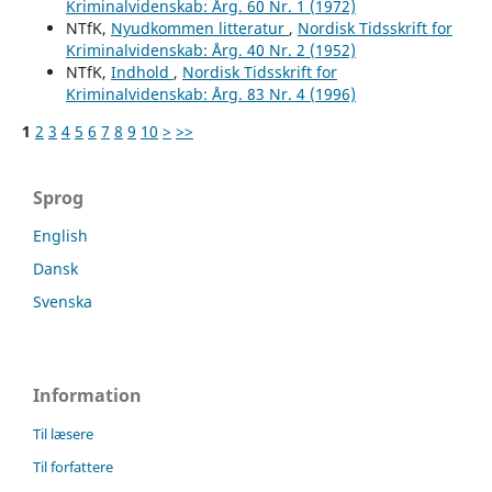
Kriminalvidenskab: Årg. 60 Nr. 1 (1972)
NTfK,
Nyudkommen litteratur
,
Nordisk Tidsskrift for
Kriminalvidenskab: Årg. 40 Nr. 2 (1952)
NTfK,
Indhold
,
Nordisk Tidsskrift for
Kriminalvidenskab: Årg. 83 Nr. 4 (1996)
1
2
3
4
5
6
7
8
9
10
>
>>
Sprog
English
Dansk
Svenska
Information
Til læsere
Til forfattere