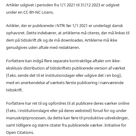
Artikler udgivet i perioden fra 1/1 2021 til 31/12 2023 er udgivet
under en CC-BY-NC Licens.
Artikler, der er publicerede i NTfK før 1/1 2021 er underlagt dansk
ophavsret. Dette indebærer, at artiklerne må citeres, der må linkes til
dem på tidsskrift.dk og de må downloades. Artiklerne må ikke
genudgives uden aftale med redaktøren.
Forfattere kan indgå flere separate kontraktlige aftaler om ikke-
eksklusiv distribution af tidsskriftets publicerede version af værket
(f.eks. sende det til et institutionslager eller udgive det i en bog),
med en anerkendelse af værkets første publicering i nærværende
tidsskrift.
Forfattere har ret til og opfordres til at publicere deres værker online
(f.eks. i institutionslagre eller på deres websted) forud for og under
manuskriptprocessen, da dette kan føre til produktive udvekslinger,
samt tidligere og større citater fra publicerede værker. Initiative for
Open Citations.