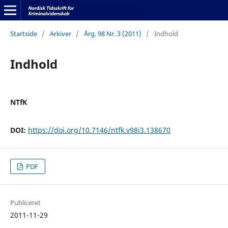
Startside
/
Arkiver
/
Årg. 98 Nr. 3 (2011)
/
Indhold
Indhold
NTfK
DOI:
https://doi.org/10.7146/ntfk.v98i3.138670
PDF
Publiceret
2011-11-29