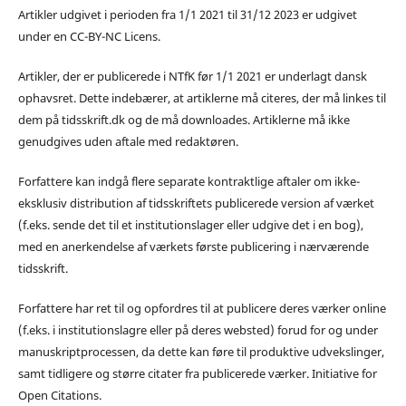
Artikler udgivet i perioden fra 1/1 2021 til 31/12 2023 er udgivet
under en CC-BY-NC Licens.
Artikler, der er publicerede i NTfK før 1/1 2021 er underlagt dansk
ophavsret. Dette indebærer, at artiklerne må citeres, der må linkes til
dem på tidsskrift.dk og de må downloades. Artiklerne må ikke
genudgives uden aftale med redaktøren.
Forfattere kan indgå flere separate kontraktlige aftaler om ikke-
eksklusiv distribution af tidsskriftets publicerede version af værket
(f.eks. sende det til et institutionslager eller udgive det i en bog),
med en anerkendelse af værkets første publicering i nærværende
tidsskrift.
Forfattere har ret til og opfordres til at publicere deres værker online
(f.eks. i institutionslagre eller på deres websted) forud for og under
manuskriptprocessen, da dette kan føre til produktive udvekslinger,
samt tidligere og større citater fra publicerede værker. Initiative for
Open Citations.