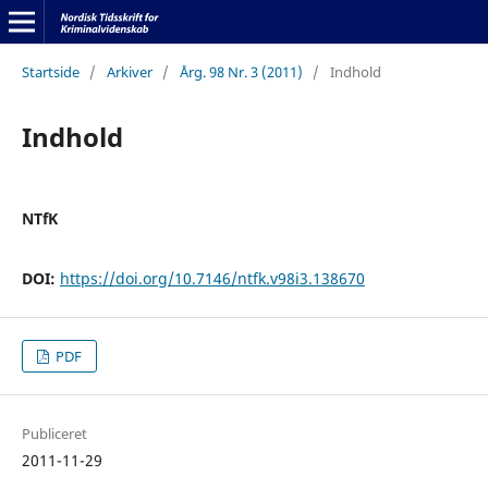
Startside
/
Arkiver
/
Årg. 98 Nr. 3 (2011)
/
Indhold
Indhold
NTfK
DOI:
https://doi.org/10.7146/ntfk.v98i3.138670
PDF
Publiceret
2011-11-29