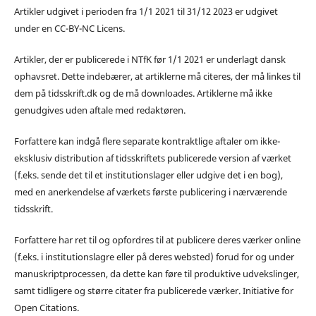
Artikler udgivet i perioden fra 1/1 2021 til 31/12 2023 er udgivet
under en CC-BY-NC Licens.
Artikler, der er publicerede i NTfK før 1/1 2021 er underlagt dansk
ophavsret. Dette indebærer, at artiklerne må citeres, der må linkes til
dem på tidsskrift.dk og de må downloades. Artiklerne må ikke
genudgives uden aftale med redaktøren.
Forfattere kan indgå flere separate kontraktlige aftaler om ikke-
eksklusiv distribution af tidsskriftets publicerede version af værket
(f.eks. sende det til et institutionslager eller udgive det i en bog),
med en anerkendelse af værkets første publicering i nærværende
tidsskrift.
Forfattere har ret til og opfordres til at publicere deres værker online
(f.eks. i institutionslagre eller på deres websted) forud for og under
manuskriptprocessen, da dette kan føre til produktive udvekslinger,
samt tidligere og større citater fra publicerede værker. Initiative for
Open Citations.