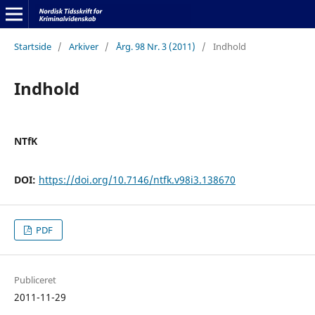
Startside
/
Arkiver
/
Årg. 98 Nr. 3 (2011)
/
Indhold
Indhold
NTfK
DOI:
https://doi.org/10.7146/ntfk.v98i3.138670
PDF
Publiceret
2011-11-29