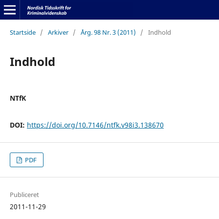
Startside
/
Arkiver
/
Årg. 98 Nr. 3 (2011)
/
Indhold
Indhold
NTfK
DOI:
https://doi.org/10.7146/ntfk.v98i3.138670
PDF
Publiceret
2011-11-29