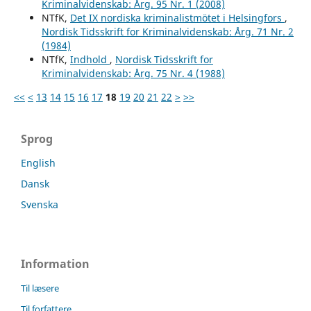
Kriminalvidenskab: Årg. 95 Nr. 1 (2008)
NTfK,
Det IX nordiska kriminalistmötet i Helsingfors
,
Nordisk Tidsskrift for Kriminalvidenskab: Årg. 71 Nr. 2
(1984)
NTfK,
Indhold
,
Nordisk Tidsskrift for
Kriminalvidenskab: Årg. 75 Nr. 4 (1988)
<<
<
13
14
15
16
17
18
19
20
21
22
>
>>
Sprog
English
Dansk
Svenska
Information
Til læsere
Til forfattere