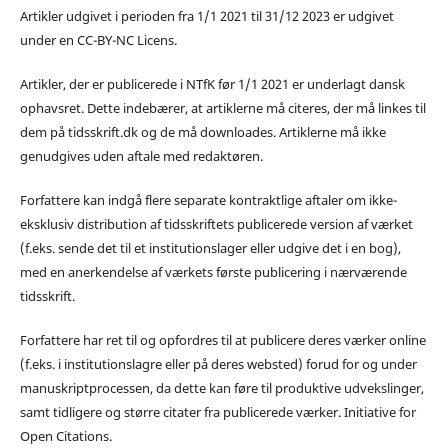
Artikler udgivet i perioden fra 1/1 2021 til 31/12 2023 er udgivet
under en CC-BY-NC Licens.
Artikler, der er publicerede i NTfK før 1/1 2021 er underlagt dansk
ophavsret. Dette indebærer, at artiklerne må citeres, der må linkes til
dem på tidsskrift.dk og de må downloades. Artiklerne må ikke
genudgives uden aftale med redaktøren.
Forfattere kan indgå flere separate kontraktlige aftaler om ikke-
eksklusiv distribution af tidsskriftets publicerede version af værket
(f.eks. sende det til et institutionslager eller udgive det i en bog),
med en anerkendelse af værkets første publicering i nærværende
tidsskrift.
Forfattere har ret til og opfordres til at publicere deres værker online
(f.eks. i institutionslagre eller på deres websted) forud for og under
manuskriptprocessen, da dette kan føre til produktive udvekslinger,
samt tidligere og større citater fra publicerede værker. Initiative for
Open Citations.