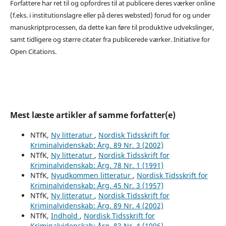
Forfattere har ret til og opfordres til at publicere deres værker online
(f.eks. i institutionslagre eller på deres websted) forud for og under
manuskriptprocessen, da dette kan føre til produktive udvekslinger,
samt tidligere og større citater fra publicerede værker. Initiative for
Open Citations.
Mest læste artikler af samme forfatter(e)
NTfK,
Ny litteratur
,
Nordisk Tidsskrift for
Kriminalvidenskab: Årg. 89 Nr. 3 (2002)
NTfK,
Ny litteratur
,
Nordisk Tidsskrift for
Kriminalvidenskab: Årg. 78 Nr. 1 (1991)
NTfK,
Nyudkommen litteratur
,
Nordisk Tidsskrift for
Kriminalvidenskab: Årg. 45 Nr. 3 (1957)
NTfK,
Ny litteratur
,
Nordisk Tidsskrift for
Kriminalvidenskab: Årg. 89 Nr. 4 (2002)
NTfK,
Indhold
,
Nordisk Tidsskrift for
Kriminalvidenskab: Årg. 83 Nr. 4 (1996)