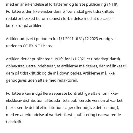
med en anerkendelse af forfatteren og første publicering i NTfK.
Forfattere, der ikke ønsker denne licens, skal give tidsskriftets
redaktør besked herom senest i forbindelse med at de læser
korrektur på artiklen.
Artikler udgivet i perioden fra 1/1 2021 til 31/12 2023 er udgivet
under en CC-BY-NC Licens.
Artikler, der er publicerede i NTfK før 1/1 2021 er underlagt dansk
ophavsret. Dette indebærer, at artiklerne må citeres, der må linkes til
dem på tidsskrift.dk og de må downloades. Artiklerne må ikke
genudgives uden aftale med redaktøren.
Forfattere kan indgå flere separate kontraktlige aftaler om ikke-
eksklusiv distribution af tidsskriftets publicerede version af værket
(f.eks. sende det til et institutionslager eller udgive det i en bog),
med en anerkendelse af værkets første publicering i nærværende
tidsskrift.