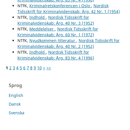
NTfK,
Kriminalretskonferencen i Oslo
,
Nordisk
Tidsskrift for Kriminalvidenskab: Årg. 42 Nr. 1 (1954)
NTfK,
Indhold
,
Nordisk Tidsskrift for
Kriminalvidenskab: Årg. 40 Nr. 3 (1952)
NTfK,
Meddelelser
,
Nordisk Tidsskrift for
Kriminalvidenskab: Årg. 60 Nr. 1 (1972)
NTfK,
Nyudkommen litteratur
,
Nordisk Tidsskrift for
Kriminalvidenskab: Årg. 40 Nr. 2 (1952)
NTfK,
Indhold
,
Nordisk Tidsskrift for
Kriminalvidenskab: Årg. 83 Nr. 4 (1996)
1
2
3
4
5
6
7
8
9
10
>
>>
Sprog
English
Dansk
Svenska