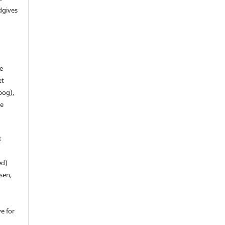
dgives
de
et
 bog),
te
t
ed)
sen,
ve for