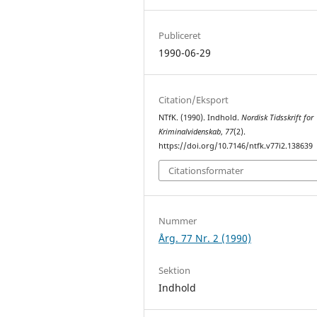
Publiceret
1990-06-29
Citation/Eksport
NTfK. (1990). Indhold.
Nordisk Tidsskrift for
Kriminalvidenskab
,
77
(2).
https://doi.org/10.7146/ntfk.v77i2.138639
Citationsformater
Nummer
Årg. 77 Nr. 2 (1990)
Sektion
Indhold