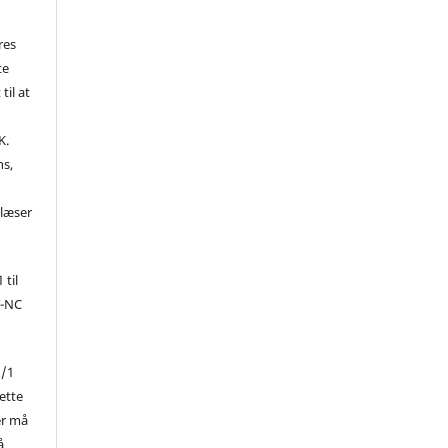
res
te
til at
K.
ns,
d
 læser
 til
Y-NC
1/1
ette
er må
å