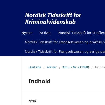
Nyeste
Arkiver
Nordisk Tidsskrift for Straffer
Nordisk Tidsskrift for Fængselsvæsen og praktisk St
Nordisk Tidsskrift for Fængselsvæsen og øvrige pen
Startside
/
Arkiver
/
Årg. 77 Nr. 2 (1990)
/
Indhol
Indhold
NTfK