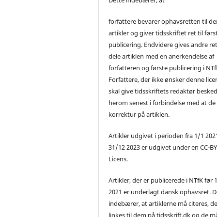
forfattere bevarer ophavsretten til de
artikler og giver tidsskriftet ret til førs
publicering. Endvidere gives andre ret 
dele artiklen med en anerkendelse af
forfatteren og første publicering i NTf
Forfattere, der ikke ønsker denne lice
skal give tidsskriftets redaktør beske
herom senest i forbindelse med at de
korrektur på artiklen.
Artikler udgivet i perioden fra 1/1 2021
31/12 2023 er udgivet under en CC-B
Licens.
Artikler, der er publicerede i NTfK før 
2021 er underlagt dansk ophavsret. D
indebærer, at artiklerne må citeres, d
linkes til dem på tidsskrift.dk og de m