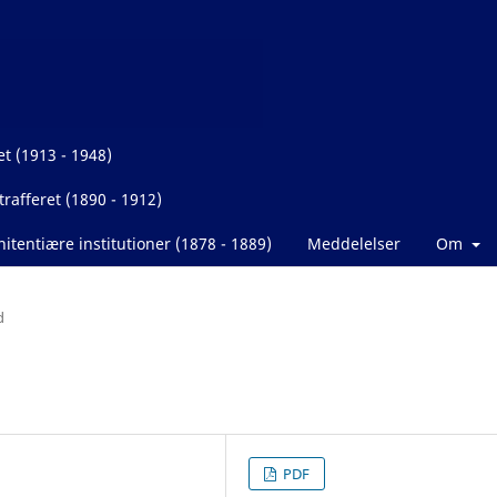
et (1913 - 1948)
rafferet (1890 - 1912)
itentiære institutioner (1878 - 1889)
Meddelelser
Om
d
PDF