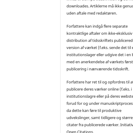
downloades. Artiklerne må ikke genu
uden aftale med redaktøren.
Forfattere kan indgå flere separate
kontraktlige aftaler om ikke-eksklusiv
distribution af tidsskriftets publicere
version af værket (f.eks. sende det til 
institutionslager eller udgive det i en
med en anerkendelse af værkets førs
publicering i nærværende tidsskrift.
Forfattere har ret til og opfordres til a
publicere deres værker online (f.eks. i
institutionslagre eller på deres webst
forud for og under manuskriptproces
da dette kan føre til produktive
udvekslinger, samt tidligere og større
citater fra publicerede værker. Initiati
Open Citations.