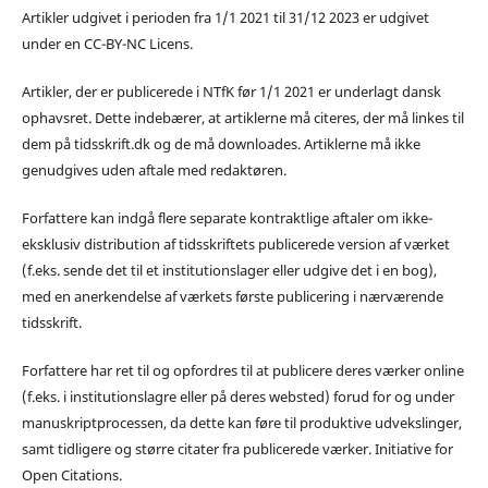
Artikler udgivet i perioden fra 1/1 2021 til 31/12 2023 er udgivet
under en CC-BY-NC Licens.
Artikler, der er publicerede i NTfK før 1/1 2021 er underlagt dansk
ophavsret. Dette indebærer, at artiklerne må citeres, der må linkes til
dem på tidsskrift.dk og de må downloades. Artiklerne må ikke
genudgives uden aftale med redaktøren.
Forfattere kan indgå flere separate kontraktlige aftaler om ikke-
eksklusiv distribution af tidsskriftets publicerede version af værket
(f.eks. sende det til et institutionslager eller udgive det i en bog),
med en anerkendelse af værkets første publicering i nærværende
tidsskrift.
Forfattere har ret til og opfordres til at publicere deres værker online
(f.eks. i institutionslagre eller på deres websted) forud for og under
manuskriptprocessen, da dette kan føre til produktive udvekslinger,
samt tidligere og større citater fra publicerede værker. Initiative for
Open Citations.