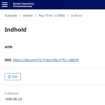
Startside
/
Arkiver
/
Årg. 77 Nr. 2 (1990)
/
Indhold
Indhold
NTfK
DOI:
https://doi.org/10.7146/ntfk.v77i2.138639
PDF
Publiceret
1990-06-29