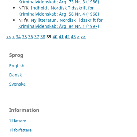
Kriminalvidenskab: Årg. 73 Nr. 3 (1986)
NTfK,
Indhold
,
Nordisk Tidsskrift for
Kriminalvidenskab: Årg. 56 Nr. 4 (1968)
NTfK,
Ny litteratur
,
Nordisk Tidsskrift for
Kriminalvidenskab: Årg. 84 Nr. 1 (1997)
<<
<
34
35
36
37
38
39
40
41
42
43
>
>>
Sprog
English
Dansk
Svenska
Information
Til læsere
Til forfattere