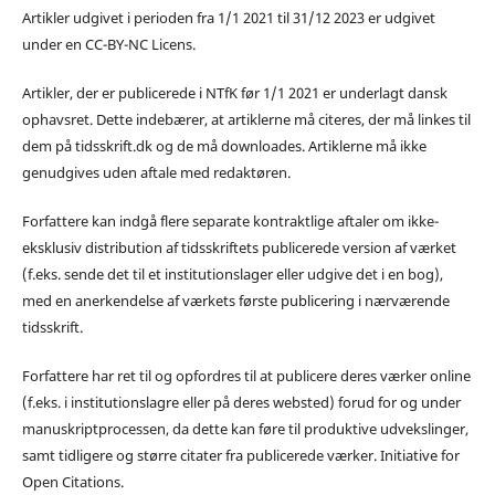
Artikler udgivet i perioden fra 1/1 2021 til 31/12 2023 er udgivet
under en CC-BY-NC Licens.
Artikler, der er publicerede i NTfK før 1/1 2021 er underlagt dansk
ophavsret. Dette indebærer, at artiklerne må citeres, der må linkes til
dem på tidsskrift.dk og de må downloades. Artiklerne må ikke
genudgives uden aftale med redaktøren.
Forfattere kan indgå flere separate kontraktlige aftaler om ikke-
eksklusiv distribution af tidsskriftets publicerede version af værket
(f.eks. sende det til et institutionslager eller udgive det i en bog),
med en anerkendelse af værkets første publicering i nærværende
tidsskrift.
Forfattere har ret til og opfordres til at publicere deres værker online
(f.eks. i institutionslagre eller på deres websted) forud for og under
manuskriptprocessen, da dette kan føre til produktive udvekslinger,
samt tidligere og større citater fra publicerede værker. Initiative for
Open Citations.