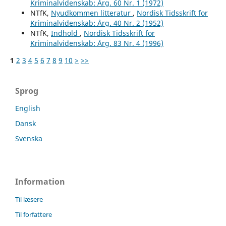
Kriminalvidenskab: Årg. 60 Nr. 1 (1972)
NTfK,
Nyudkommen litteratur
,
Nordisk Tidsskrift for
Kriminalvidenskab: Årg. 40 Nr. 2 (1952)
NTfK,
Indhold
,
Nordisk Tidsskrift for
Kriminalvidenskab: Årg. 83 Nr. 4 (1996)
1
2
3
4
5
6
7
8
9
10
>
>>
Sprog
English
Dansk
Svenska
Information
Til læsere
Til forfattere