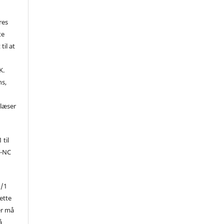
res
te
til at
K.
ns,
d
 læser
 til
Y-NC
1/1
ette
er må
å