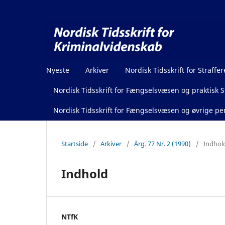
Nyeste
Arkiver
Nordisk Tidsskrift for Straffer
Nordisk Tidsskrift for Fængselsvæsen og praktisk St
Nordisk Tidsskrift for Fængselsvæsen og øvrige pen
Startside
/
Arkiver
/
Årg. 77 Nr. 2 (1990)
/
Indhol
Indhold
NTfK