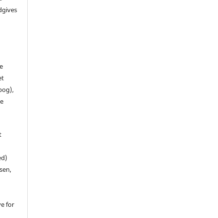
dgives
de
et
 bog),
te
t
ed)
sen,
ve for