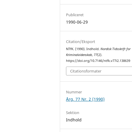
Publiceret
1990-06-29
Citation/Eksport
NTfK. (1990). Indhold.
Nordisk Tidsskrift for
Kriminalvidenskab
,
77
(2).
https://doi.org/10.7146/ntfk.v77i2.138639
Citationsformater
Nummer
Årg. 77 Nr. 2 (1990)
Sektion
Indhold