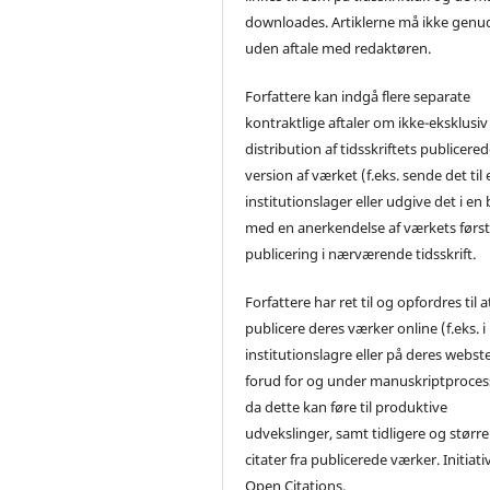
downloades. Artiklerne må ikke genu
uden aftale med redaktøren.
Forfattere kan indgå flere separate
kontraktlige aftaler om ikke-eksklusiv
distribution af tidsskriftets publicere
version af værket (f.eks. sende det til 
institutionslager eller udgive det i en
med en anerkendelse af værkets førs
publicering i nærværende tidsskrift.
Forfattere har ret til og opfordres til a
publicere deres værker online (f.eks. i
institutionslagre eller på deres webst
forud for og under manuskriptproces
da dette kan føre til produktive
udvekslinger, samt tidligere og større
citater fra publicerede værker. Initiati
Open Citations.