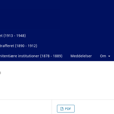
et (1913 - 1948)
rafferet (1890 - 1912)
itentiære institutioner (1878 - 1889)
Meddelelser
Om
d
PDF