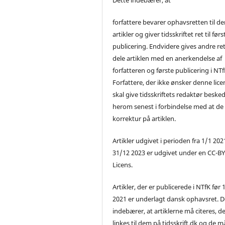
forfattere bevarer ophavsretten til de
artikler og giver tidsskriftet ret til førs
publicering. Endvidere gives andre ret 
dele artiklen med en anerkendelse af
forfatteren og første publicering i NTf
Forfattere, der ikke ønsker denne lice
skal give tidsskriftets redaktør beske
herom senest i forbindelse med at de
korrektur på artiklen.
Artikler udgivet i perioden fra 1/1 2021
31/12 2023 er udgivet under en CC-B
Licens.
Artikler, der er publicerede i NTfK før 
2021 er underlagt dansk ophavsret. D
indebærer, at artiklerne må citeres, d
linkes til dem på tidsskrift.dk og de m