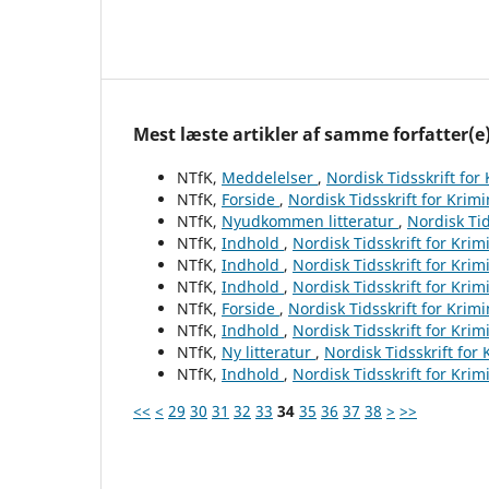
Mest læste artikler af samme forfatter(e
NTfK,
Meddelelser
,
Nordisk Tidsskrift for
NTfK,
Forside
,
Nordisk Tidsskrift for Krim
NTfK,
Nyudkommen litteratur
,
Nordisk Tid
NTfK,
Indhold
,
Nordisk Tidsskrift for Krim
NTfK,
Indhold
,
Nordisk Tidsskrift for Krim
NTfK,
Indhold
,
Nordisk Tidsskrift for Krim
NTfK,
Forside
,
Nordisk Tidsskrift for Krim
NTfK,
Indhold
,
Nordisk Tidsskrift for Krim
NTfK,
Ny litteratur
,
Nordisk Tidsskrift for
NTfK,
Indhold
,
Nordisk Tidsskrift for Krim
<<
<
29
30
31
32
33
34
35
36
37
38
>
>>