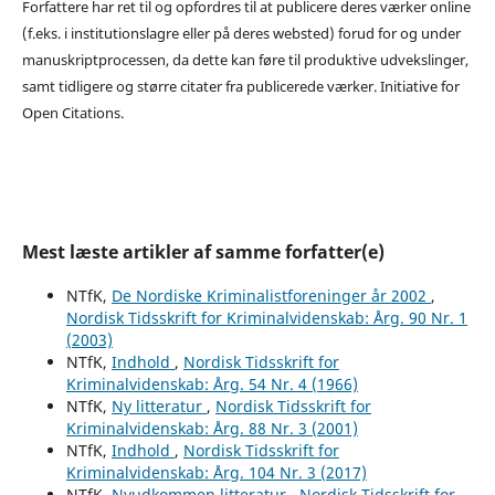
Forfattere har ret til og opfordres til at publicere deres værker online
(f.eks. i institutionslagre eller på deres websted) forud for og under
manuskriptprocessen, da dette kan føre til produktive udvekslinger,
samt tidligere og større citater fra publicerede værker. Initiative for
Open Citations.
Mest læste artikler af samme forfatter(e)
NTfK,
De Nordiske Kriminalistforeninger år 2002
,
Nordisk Tidsskrift for Kriminalvidenskab: Årg. 90 Nr. 1
(2003)
NTfK,
Indhold
,
Nordisk Tidsskrift for
Kriminalvidenskab: Årg. 54 Nr. 4 (1966)
NTfK,
Ny litteratur
,
Nordisk Tidsskrift for
Kriminalvidenskab: Årg. 88 Nr. 3 (2001)
NTfK,
Indhold
,
Nordisk Tidsskrift for
Kriminalvidenskab: Årg. 104 Nr. 3 (2017)
NTfK,
Nyudkommen litteratur
,
Nordisk Tidsskrift for