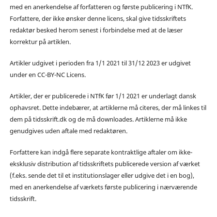
med en anerkendelse af forfatteren og første publicering i NTfK.
Forfattere, der ikke ønsker denne licens, skal give tidsskriftets
redaktør besked herom senest i forbindelse med at de læser
korrektur på artiklen.
Artikler udgivet i perioden fra 1/1 2021 til 31/12 2023 er udgivet
under en CC-BY-NC Licens.
Artikler, der er publicerede i NTfK før 1/1 2021 er underlagt dansk
ophavsret. Dette indebærer, at artiklerne må citeres, der må linkes til
dem på tidsskrift.dk og de må downloades. Artiklerne må ikke
genudgives uden aftale med redaktøren.
Forfattere kan indgå flere separate kontraktlige aftaler om ikke-
eksklusiv distribution af tidsskriftets publicerede version af værket
(f.eks. sende det til et institutionslager eller udgive det i en bog),
med en anerkendelse af værkets første publicering i nærværende
tidsskrift.