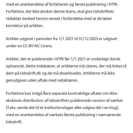
med en anerkendelse af forfatteren og første publicering i NTfK.
Forfattere, der ikke ønsker denne licens, skal give tidsskriftets
redaktør besked herom senest i forbindelse med at de læser
korrektur på artiklen.
Artikler udgivet i perioden fra 1/1 2021 til 31/12 2023 er udgivet
under en CC-BY-NC Licens.
Artikler, der er publicerede i NTfK før 1/1 2021 er underlagt dansk
ophavsret. Dette indebærer, at artiklerne må citeres, der må linkes til
dem på tidsskrift.dk og de må downloades. Artiklerne må ikke
genudgives uden aftale med redaktøren.
Forfattere kan indgå flere separate kontraktlige aftaler om ikke-
eksklusiv distribution af tidsskriftets publicerede version af værket
(f.eks. sende det til et institutionslager eller udgive det i en bog),
med en anerkendelse af værkets første publicering i nærværende
tidsskrift.