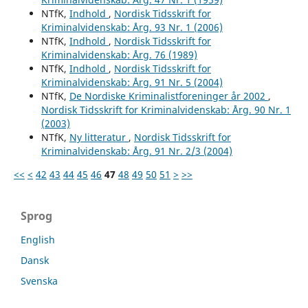
NTfK,
Indhold
,
Nordisk Tidsskrift for
Kriminalvidenskab: Årg. 93 Nr. 1 (2006)
NTfK,
Indhold
,
Nordisk Tidsskrift for
Kriminalvidenskab: Årg. 76 (1989)
NTfK,
Indhold
,
Nordisk Tidsskrift for
Kriminalvidenskab: Årg. 91 Nr. 5 (2004)
NTfK,
De Nordiske Kriminalistforeninger år 2002
,
Nordisk Tidsskrift for Kriminalvidenskab: Årg. 90 Nr. 1
(2003)
NTfK,
Ny litteratur
,
Nordisk Tidsskrift for
Kriminalvidenskab: Årg. 91 Nr. 2/3 (2004)
<<
<
42
43
44
45
46
47
48
49
50
51
>
>>
Sprog
English
Dansk
Svenska