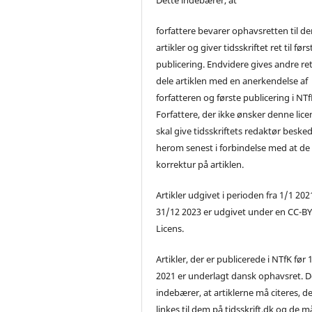
forfattere bevarer ophavsretten til de
artikler og giver tidsskriftet ret til førs
publicering. Endvidere gives andre ret 
dele artiklen med en anerkendelse af
forfatteren og første publicering i NTf
Forfattere, der ikke ønsker denne lice
skal give tidsskriftets redaktør beske
herom senest i forbindelse med at de
korrektur på artiklen.
Artikler udgivet i perioden fra 1/1 2021
31/12 2023 er udgivet under en CC-B
Licens.
Artikler, der er publicerede i NTfK før 
2021 er underlagt dansk ophavsret. D
indebærer, at artiklerne må citeres, d
linkes til dem på tidsskrift.dk og de m