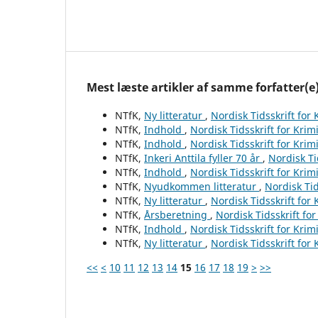
Mest læste artikler af samme forfatter(e
NTfK,
Ny litteratur
,
Nordisk Tidsskrift for
NTfK,
Indhold
,
Nordisk Tidsskrift for Krim
NTfK,
Indhold
,
Nordisk Tidsskrift for Krim
NTfK,
Inkeri Anttila fyller 70 år
,
Nordisk Ti
NTfK,
Indhold
,
Nordisk Tidsskrift for Krim
NTfK,
Nyudkommen litteratur
,
Nordisk Tid
NTfK,
Ny litteratur
,
Nordisk Tidsskrift for
NTfK,
Årsberetning
,
Nordisk Tidsskrift fo
NTfK,
Indhold
,
Nordisk Tidsskrift for Krim
NTfK,
Ny litteratur
,
Nordisk Tidsskrift for
<<
<
10
11
12
13
14
15
16
17
18
19
>
>>