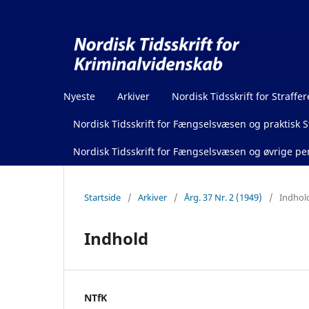
Nyeste
Arkiver
Nordisk Tidsskrift for Straffer
Nordisk Tidsskrift for Fængselsvæsen og praktisk St
Nordisk Tidsskrift for Fængselsvæsen og øvrige pen
Startside
/
Arkiver
/
Årg. 37 Nr. 2 (1949)
/
Indhol
Indhold
NTfK