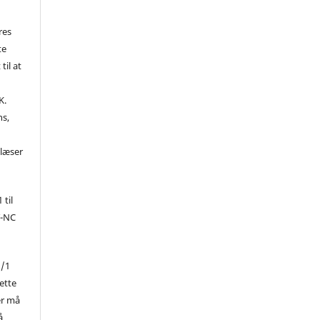
res
te
til at
K.
ns,
d
 læser
 til
Y-NC
1/1
ette
er må
å