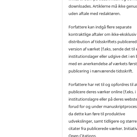
downloades. Artiklerne må ikke genu
uden aftale med redaktøren.
Forfattere kan indgå flere separate
kontraktlige aftaler om ikke-eksklusiv
distribution af tidsskriftets publicere
version af værket (f.eks. sende det til 
institutionslager eller udgive det i en
med en anerkendelse af værkets førs
publicering i nærværende tidsskrift.
Forfattere har ret til og opfordres til a
publicere deres værker online (f.eks. i
institutionslagre eller på deres webst
forud for og under manuskriptproces
da dette kan føre til produktive
udvekslinger, samt tidligere og større
citater fra publicerede værker. Initiati
Open Citations.