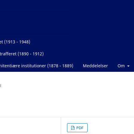
et (1913 - 1948)
rafferet (1890 - 1912)
itentiære institutioner (1878 - 1889)
Meddelelser
Om
d
PDF