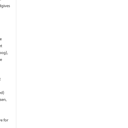
dgives
de
et
 bog),
te
t
ed)
sen,
ve for