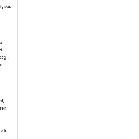
dgives
de
et
 bog),
te
t
ed)
sen,
ve for