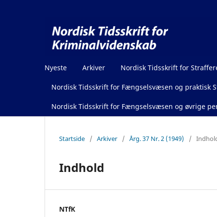
Nyeste
Arkiver
Nordisk Tidsskrift for Straffer
Nordisk Tidsskrift for Fængselsvæsen og praktisk St
Nordisk Tidsskrift for Fængselsvæsen og øvrige pen
Startside
/
Arkiver
/
Årg. 37 Nr. 2 (1949)
/
Indhol
Indhold
NTfK