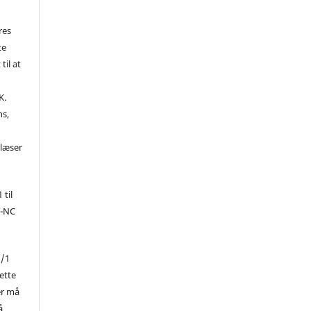
res
te
til at
K.
ns,
d
 læser
 til
Y-NC
1/1
ette
er må
å