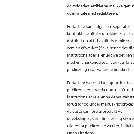
downloades. Artiklerne må ikke genu
uden aftale med redaktøren.
Forfattere kan indgå flere separate
kontraktlige aftaler om ikke-eksklusiv
distribution af tidsskriftets publicere
version af værket (f.eks. sende det til 
institutionslager eller udgive det i en
med en anerkendelse af værkets førs
publicering i nærværende tidsskrift.
Forfattere har ret til og opfordres til a
publicere deres værker online (f.eks. i
institutionslagre eller på deres webst
forud for og under manuskriptproces
da dette kan føre til produktive
udvekslinger, samt tidligere og større
citater fra publicerede værker. Initiati
Open Citations.