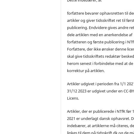
forfattere bevarer ophavsretten til de
artikler og giver tidsskriftet ret til førs
publicering. Endvidere gives andre ret 
dele artiklen med en anerkendelse af
forfatteren og første publicering i NTf
Forfattere, der ikke ønsker denne lice
skal give tidsskriftets redaktør beske
herom senest i forbindelse med at de
korrektur på artiklen.
Artikler udgivet i perioden fra 1/1 2021
31/12 2023 er udgivet under en CC-B
Licens.
Artikler, der er publicerede i NTfK før 
2021 er underlagt dansk ophavsret. D
indebærer, at artiklerne må citeres, d
linkes til dem på tidsskrift.dk og de m