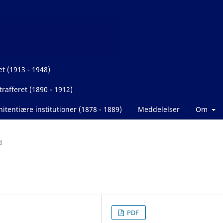
et (1913 - 1948)
rafferet (1890 - 1912)
itentiære institutioner (1878 - 1889)
Meddelelser
Om
d
PDF