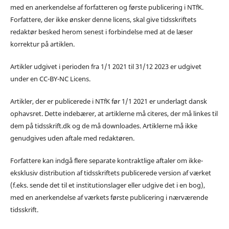
med en anerkendelse af forfatteren og første publicering i NTfK.
Forfattere, der ikke ønsker denne licens, skal give tidsskriftets
redaktør besked herom senest i forbindelse med at de læser
korrektur på artiklen.
Artikler udgivet i perioden fra 1/1 2021 til 31/12 2023 er udgivet
under en CC-BY-NC Licens.
Artikler, der er publicerede i NTfK før 1/1 2021 er underlagt dansk
ophavsret. Dette indebærer, at artiklerne må citeres, der må linkes til
dem på tidsskrift.dk og de må downloades. Artiklerne må ikke
genudgives uden aftale med redaktøren.
Forfattere kan indgå flere separate kontraktlige aftaler om ikke-
eksklusiv distribution af tidsskriftets publicerede version af værket
(f.eks. sende det til et institutionslager eller udgive det i en bog),
med en anerkendelse af værkets første publicering i nærværende
tidsskrift.