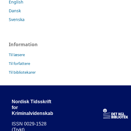
English
Dansk
Svenska
Information
Til læsere
Til forfattere
Til bibliotekarer
Nordisk Tidsskrift
for
Kriminalvidenskab
ISSN 0029-1528
(Trykt)