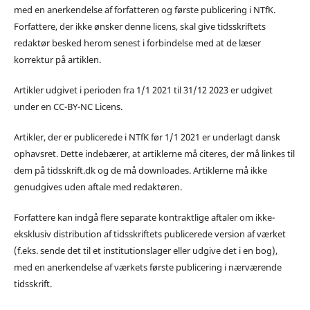
med en anerkendelse af forfatteren og første publicering i NTfK.
Forfattere, der ikke ønsker denne licens, skal give tidsskriftets
redaktør besked herom senest i forbindelse med at de læser
korrektur på artiklen.
Artikler udgivet i perioden fra 1/1 2021 til 31/12 2023 er udgivet
under en CC-BY-NC Licens.
Artikler, der er publicerede i NTfK før 1/1 2021 er underlagt dansk
ophavsret. Dette indebærer, at artiklerne må citeres, der må linkes til
dem på tidsskrift.dk og de må downloades. Artiklerne må ikke
genudgives uden aftale med redaktøren.
Forfattere kan indgå flere separate kontraktlige aftaler om ikke-
eksklusiv distribution af tidsskriftets publicerede version af værket
(f.eks. sende det til et institutionslager eller udgive det i en bog),
med en anerkendelse af værkets første publicering i nærværende
tidsskrift.