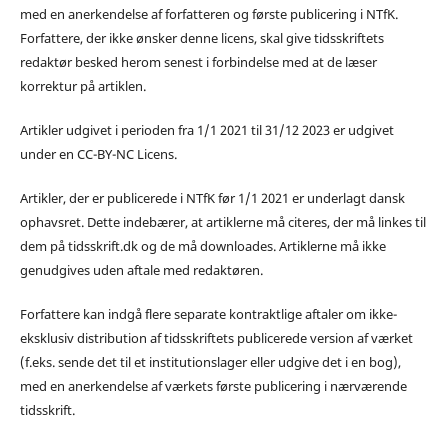
med en anerkendelse af forfatteren og første publicering i NTfK.
Forfattere, der ikke ønsker denne licens, skal give tidsskriftets
redaktør besked herom senest i forbindelse med at de læser
korrektur på artiklen.
Artikler udgivet i perioden fra 1/1 2021 til 31/12 2023 er udgivet
under en CC-BY-NC Licens.
Artikler, der er publicerede i NTfK før 1/1 2021 er underlagt dansk
ophavsret. Dette indebærer, at artiklerne må citeres, der må linkes til
dem på tidsskrift.dk og de må downloades. Artiklerne må ikke
genudgives uden aftale med redaktøren.
Forfattere kan indgå flere separate kontraktlige aftaler om ikke-
eksklusiv distribution af tidsskriftets publicerede version af værket
(f.eks. sende det til et institutionslager eller udgive det i en bog),
med en anerkendelse af værkets første publicering i nærværende
tidsskrift.