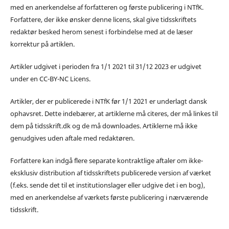
med en anerkendelse af forfatteren og første publicering i NTfK.
Forfattere, der ikke ønsker denne licens, skal give tidsskriftets
redaktør besked herom senest i forbindelse med at de læser
korrektur på artiklen.
Artikler udgivet i perioden fra 1/1 2021 til 31/12 2023 er udgivet
under en CC-BY-NC Licens.
Artikler, der er publicerede i NTfK før 1/1 2021 er underlagt dansk
ophavsret. Dette indebærer, at artiklerne må citeres, der må linkes til
dem på tidsskrift.dk og de må downloades. Artiklerne må ikke
genudgives uden aftale med redaktøren.
Forfattere kan indgå flere separate kontraktlige aftaler om ikke-
eksklusiv distribution af tidsskriftets publicerede version af værket
(f.eks. sende det til et institutionslager eller udgive det i en bog),
med en anerkendelse af værkets første publicering i nærværende
tidsskrift.