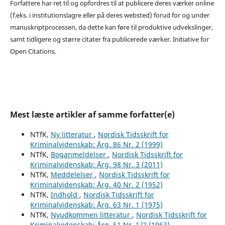
Forfattere har ret til og opfordres til at publicere deres værker online
(f.eks. i institutionslagre eller på deres websted) forud for og under
manuskriptprocessen, da dette kan føre til produktive udvekslinger,
samt tidligere og større citater fra publicerede værker. Initiative for
Open Citations.
Mest læste artikler af samme forfatter(e)
NTfK,
Ny litteratur
,
Nordisk Tidsskrift for
Kriminalvidenskab: Årg. 86 Nr. 2 (1999)
NTfK,
Boganmeldelser
,
Nordisk Tidsskrift for
Kriminalvidenskab: Årg. 98 Nr. 3 (2011)
NTfK,
Meddelelser
,
Nordisk Tidsskrift for
Kriminalvidenskab: Årg. 40 Nr. 2 (1952)
NTfK,
Indhold
,
Nordisk Tidsskrift for
Kriminalvidenskab: Årg. 63 Nr. 1 (1975)
NTfK,
Nyudkommen litteratur
,
Nordisk Tidsskrift for
Kriminalvidenskab: Årg. 51 Nr. 1/2 (1963)