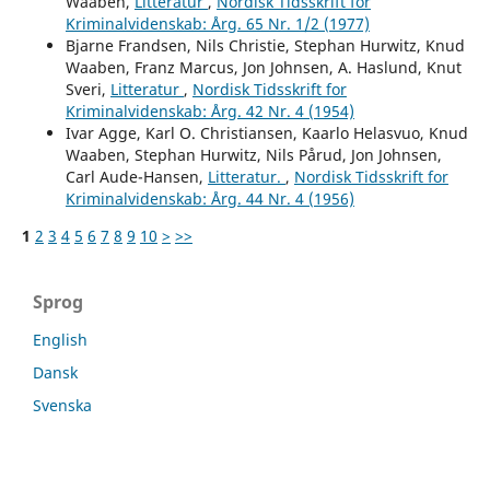
Waaben,
Litteratur
,
Nordisk Tidsskrift for
Kriminalvidenskab: Årg. 65 Nr. 1/2 (1977)
Bjarne Frandsen, Nils Christie, Stephan Hurwitz, Knud
Waaben, Franz Marcus, Jon Johnsen, A. Haslund, Knut
Sveri,
Litteratur
,
Nordisk Tidsskrift for
Kriminalvidenskab: Årg. 42 Nr. 4 (1954)
Ivar Agge, Karl O. Christiansen, Kaarlo Helasvuo, Knud
Waaben, Stephan Hurwitz, Nils Pårud, Jon Johnsen,
Carl Aude-Hansen,
Litteratur.
,
Nordisk Tidsskrift for
Kriminalvidenskab: Årg. 44 Nr. 4 (1956)
1
2
3
4
5
6
7
8
9
10
>
>>
Sprog
English
Dansk
Svenska