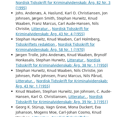
Nordisk Tidsskrift for Kriminalvidenskab: Årg. 82 Nr. 3
(1995)
Johs. Andenæs, A. Haslund, Karl O. Christiansen, Jon
Johnsen, Jørgen Smith, Stephan Hurwitz, Knud
Waaben, Franz Marcus, Carl Aude-Hansen, Nils
Christie,
Litteratur.
,
Nordisk Tidsskrift for
Kriminalvidenskab: Årg. 43 Nr. 4 (1955)
Stephan Hurwitz, Knud Waaben, Carl Holmberg,
Tidsskriftets redaktion
,
Nordisk Tidsskrift for
Kriminalvidenskab: Årg. 58 Nr. 1 (1970)
Jørgen Trolle, Johs Andenæs, Knud Waaben, Brynolf
Honkasalo, Stephan Hurwitz,
Litteratur
,
Nordisk
Tidsskrift for Kriminalvidenskab: Årg. 38 Nr. 1 (1950)
Stephan Hurwitz, Knud Waaben, Nils Christie, Jon
Johnsen, Palle Johnsen, Franz Marcus, Nils Pårud,
Litteratur.
,
Nordisk Tidsskrift for Kriminalvidenskab:
Årg. 43 Nr. 1 (1955)
Knud Waaben, Stephan Hurwitz, Jon Johnsen, C. Aude-
Hansen, Karl O. Christiansen,
Litteratur.
,
Nordisk
Tidsskrift for Kriminalvidenskab: Årg. 39 Nr. 3 (1951)
Georg K. Stürup, Vagn Greve, Mona Duckert, Eva
Johanson, Mogens Moe, Carl-Johan Cosmo, Knud