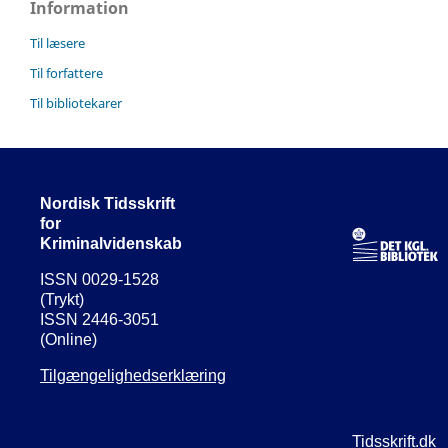
Information
Til læsere
Til forfattere
Til bibliotekarer
Nordisk Tidsskrift
for
Kriminalvidenskab
ISSN 0029-1528
(Trykt)
ISSN 2446-3051
(Online)
Tilgængelighedserklæring