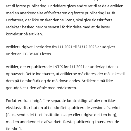
ret til første publicering. Endvidere gives andre ret til at dele artiklen
med en anerkendelse af forfatteren og første publicering i NTfK.
Forfattere, der ikke ønsker denne licens, skal give tidsskriftets
redaktør besked herom senest i forbindelse med at de læser
korrektur på artiklen.
Artikler udgivet i perioden fra 1/1 2021 til 31/12 2023 er udgivet
under en CC-BY-NC Licens.
Artikler, der er publicerede i NTfK før 1/1 2021 er underlagt dansk
ophavsret. Dette indebærer, at artiklerne må citeres, der må linkes til
dem på tidsskrift.dk og de må downloades. Artiklerne må ikke
genudgives uden aftale med redaktøren.
Forfattere kan indgå flere separate kontraktlige aftaler om ikke-
eksklusiv distribution af tidsskriftets publicerede version af værket
(f.eks. sende det til et institutionslager eller udgive det i en bog),
med en anerkendelse af værkets første publicering i nærværende
tidsskrift.